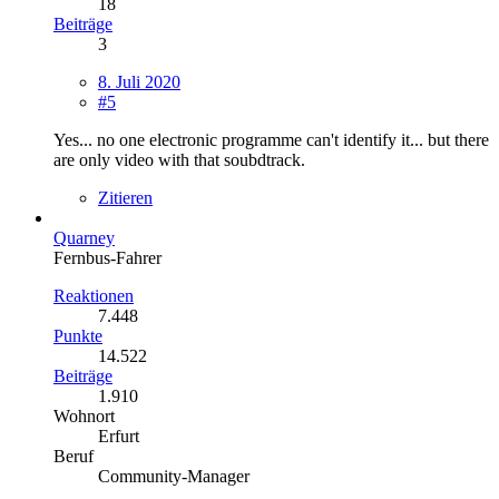
18
Beiträge
3
8. Juli 2020
#5
Yes... no one electronic programme can't identify it... but there
are only video with that soubdtrack.
Zitieren
Quarney
Fernbus-Fahrer
Reaktionen
7.448
Punkte
14.522
Beiträge
1.910
Wohnort
Erfurt
Beruf
Community-Manager