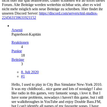
nicht oder nur spät beantwortet. Daher schließen wir ab sofort dieses
Forum. Alte Beiträge werden weiterhin sichtbar sein, aber es wird
nicht mehr möglich sein neue Beiträge zu schreiben. Hier findet ihr
unseren Discord Server:
https://discord.com/servers/tml-studios-
224563159631921152
Arsenii
Papierboot-Kapitän
Reaktionen
4
Punkte
18
Beiträge
3
8. Juli 2020
#1
Hello, I used to play in City Bus Simulator New-York 2010.
It was my childhood... nice game and lots of nostalgy! I also
like radio in this games, very fantastic songs, i love it. But I
have some problems, nowadays i haven't this game, but i still
see walkthroughes in YouTube and enjoy Double Bass.FM,
but I can't identify all names of my favourite songs. I have