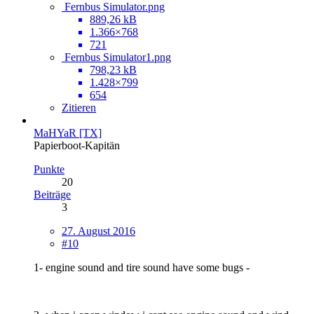
Fernbus Simulator.png
889,26 kB
1.366×768
721
Fernbus Simulator1.png
798,23 kB
1.428×799
654
Zitieren
MaHYaR [TX]
Papierboot-Kapitän
Punkte
20
Beiträge
3
27. August 2016
#10
1- engine sound and tire sound have some bugs -