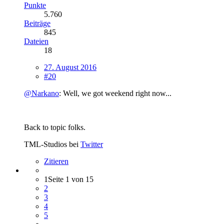
Punkte
5.760
Beiträge
845
Dateien
18
27. August 2016
#20
@Narkano
: Well, we got weekend right now...
Back to topic folks.
TML-Studios bei
Twitter
Zitieren
1
Seite 1 von 15
2
3
4
5