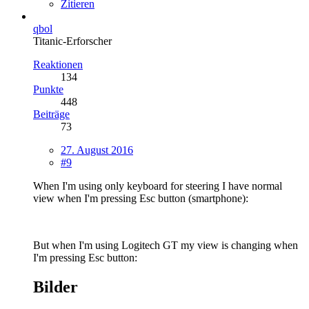
Zitieren
qbol
Titanic-Erforscher
Reaktionen
134
Punkte
448
Beiträge
73
27. August 2016
#9
When I'm using only keyboard for steering I have normal
view when I'm pressing Esc button (smartphone):
But when I'm using Logitech GT my view is changing when
I'm pressing Esc button:
Bilder