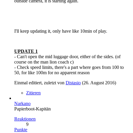
outside camera, it is starting again.
I'll keep updating it, only have like 10min of play.
UPDATE 1
- Can't open the mid luggage door, either of the sides. (of
course on the man lion coach c)
- Check speed limits, there's a part where goes from 100 to
50, for like 100m for no apparent reason
Einmal editiert, zuletzt von
Distasio
(
26. August 2016
)
Zitieren
Narkano
Papierboot-Kapitän
Reaktionen
9
Punkte