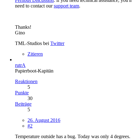
Fernbus Discussion
. If you need technical assistance, you'll
need to contact our
support team
.
Thanks!
Gino
TML-Studios bei
Twitter
Zitieren
rutrA
Papierboot-Kapitän
Reaktionen
5
Punkte
30
Beiträge
5
26. August 2016
#2
Temperature outside has a bug. Today was only 4 degrees.