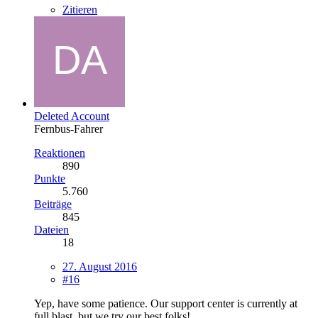
Zitieren
Deleted Account
Fernbus-Fahrer
Reaktionen
890
Punkte
5.760
Beiträge
845
Dateien
18
27. August 2016
#16
Yep, have some patience. Our support center is currently at
full blast, but we try our best folks!