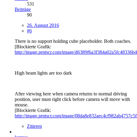
531
Beiträge
90
26. August 2016
#6
There is no support holding cube placeholder. Both coaches.
[Blockierte Grafik:
http://image.prntscr.com/image/d6389f6a3f384a02a5fc48336b
High beam lights are too dark
After viewing here when camera returns to normal driving
position, user must right click before camera will move with
mouse.
[Blockierte Grafik:
http://image.prntscr.com/image/08da8e832aec4cf982ab4757c5
Zitieren