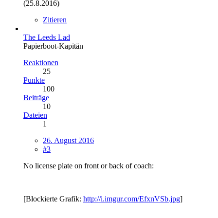
(25.8.2016)
Zitieren
The Leeds Lad
Papierboot-Kapitän
Reaktionen
25
Punkte
100
Beiträge
10
Dateien
1
26. August 2016
#3
No license plate on front or back of coach:
[Blockierte Grafik:
http://i.imgur.com/EfxnVSb.jpg
]