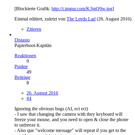
[Blockierte Grafik:
http://i.imgur.com/K3jgQ9w.jpg
]
Einmal editiert, zuletzt von
The Leeds Lad
(
26. August 2016
)
Zitieren
Distasio
Papierboot-Kapitän
Reaktionen
9
Punkte
49
Beiträge
8
26. August 2016
#4
Ignoring the obvious bugs (AI, ect ect)
- I saw that changing the camera with they keyboard will
freeze your mouse, and you need to open & close the phone
to unfreeze it.
- Also que "welcome message" will repeat if you get to the