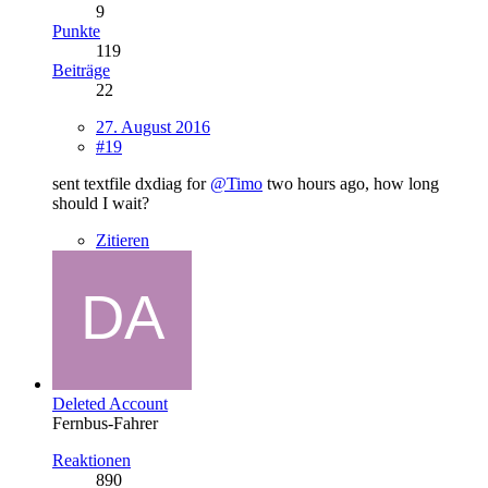
9
Punkte
119
Beiträge
22
27. August 2016
#19
sent textfile dxdiag for
@Timo
two hours ago, how long
should I wait?
Zitieren
Deleted Account
Fernbus-Fahrer
Reaktionen
890