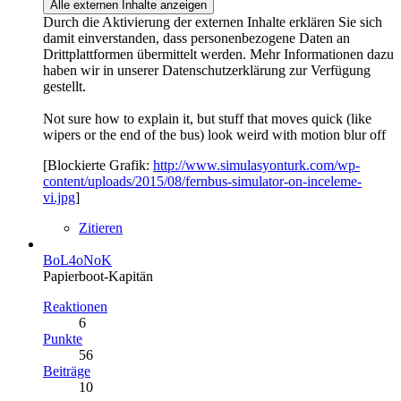
Alle externen Inhalte anzeigen
Durch die Aktivierung der externen Inhalte erklären Sie sich
damit einverstanden, dass personenbezogene Daten an
Drittplattformen übermittelt werden. Mehr Informationen dazu
haben wir in unserer Datenschutzerklärung zur Verfügung
gestellt.
Not sure how to explain it, but stuff that moves quick (like
wipers or the end of the bus) look weird with motion blur off
[Blockierte Grafik:
http://www.simulasyonturk.com/wp-
content/uploads/2015/08/fernbus-simulator-on-inceleme-
vi.jpg
]
Zitieren
BoL4oNoK
Papierboot-Kapitän
Reaktionen
6
Punkte
56
Beiträge
10