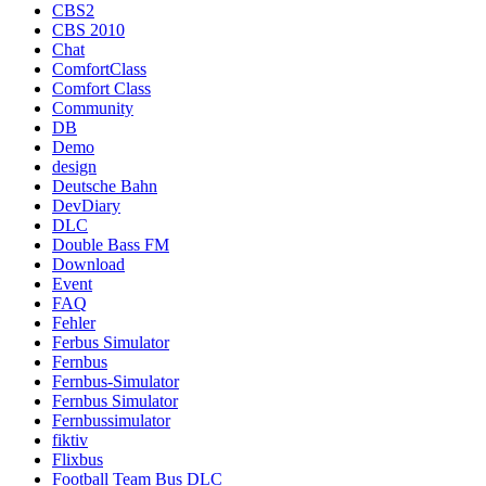
CBS2
CBS 2010
Chat
ComfortClass
Comfort Class
Community
DB
Demo
design
Deutsche Bahn
DevDiary
DLC
Double Bass FM
Download
Event
FAQ
Fehler
Ferbus Simulator
Fernbus
Fernbus-Simulator
Fernbus Simulator
Fernbussimulator
fiktiv
Flixbus
Football Team Bus DLC