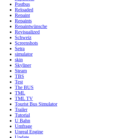
Postbus
Reloaded
Repaint
Repaints
Repaintwünsche
Revisualized
Schweiz
Screenshots
Setra
simulator
skin
Skyliner
Steam
TBS
Test
The BUS
TML
TML TV
Tourist Bus Simulator
Trailer
Tutorial
U Bahn
Umfrage
Unreal Engine
Update