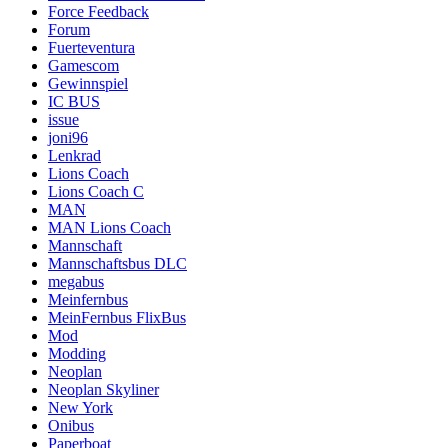
Force Feedback
Forum
Fuerteventura
Gamescom
Gewinnspiel
IC BUS
issue
joni96
Lenkrad
Lions Coach
Lions Coach C
MAN
MAN Lions Coach
Mannschaft
Mannschaftsbus DLC
megabus
Meinfernbus
MeinFernbus FlixBus
Mod
Modding
Neoplan
Neoplan Skyliner
New York
Onibus
Paperboat