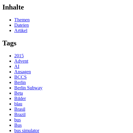
Inhalte
Themen
Dateien
Artikel
Tags
2015
Advent
AI
Ansagen
BCCS
Berlin
Berlin Subway
Beta
Bilder
blau
Brasil
Brazil
bus
Bus
bus simulator