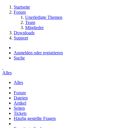
Startseite
Forum
Unerledigte Themen
Team
Mitglieder
Downloads
Support
Anmelden oder registrieren
Suche
Alles
Alles
Forum
Dateien
Artikel
Seiten
Tickets
Häufig gestellte Fragen