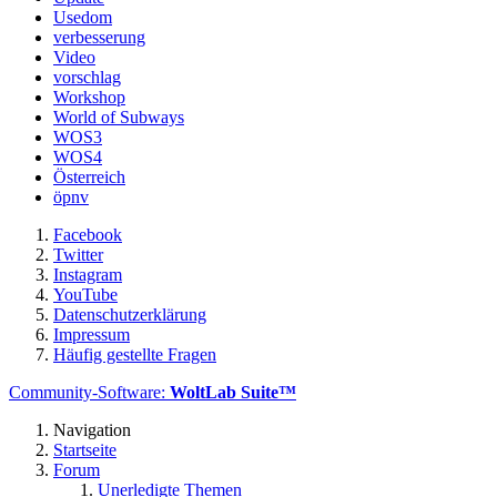
Usedom
verbesserung
Video
vorschlag
Workshop
World of Subways
WOS3
WOS4
Österreich
öpnv
Facebook
Twitter
Instagram
YouTube
Datenschutzerklärung
Impressum
Häufig gestellte Fragen
Community-Software:
WoltLab Suite™
Navigation
Startseite
Forum
Unerledigte Themen