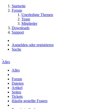
Startseite
Forum
Unerledigte Themen
Team
Mitglieder
Downloads
Support
Anmelden oder registrieren
Suche
Alles
Alles
Forum
Dateien
Artikel
Seiten
Tickets
Häufig gestellte Fragen