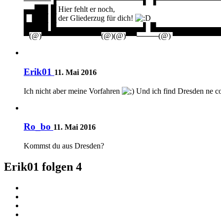
─────▐▀▀▀▀▀▀▀▀▀▀▀▀▀▀▀▀▌ ▐▀▀▀▀▀▀▀▀▀▀▀
▄▄██▌█ Hier fehlt er noch,
▌▐██▌█ der Gliederzug für dich!
████▌█▄▄▄▄▄▄▄▄▄▄▄▄▄▄▄▄▌ █▄▄▄▄▄▄▄▄▄▄▄
▀(@)▀▀▀▀▀▀▀▀▀▀▀(@)(@)▀▀────(@) ▀▀▀▀▀▀▀▀▀
Erik01
11. Mai 2016
Ich nicht aber meine Vorfahren
Und ich find Dresden ne co
Ro_bo
11. Mai 2016
Kommst du aus Dresden?
Erik01 folgen
4