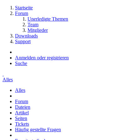
Startseite
Forum
Unerledigte Themen
Team
Mitglieder
Downloads
Support
Anmelden oder registrieren
Suche
Alles
Alles
Forum
Dateien
Artikel
Seiten
Tickets
Häufig gestellte Fragen