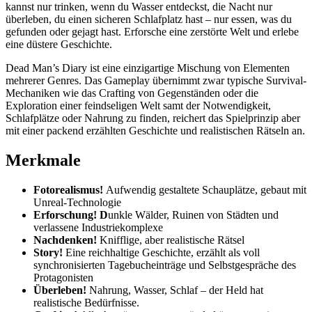
kannst nur trinken, wenn du Wasser entdeckst, die Nacht nur
überleben, du einen sicheren Schlafplatz hast – nur essen, was du
gefunden oder gejagt hast. Erforsche eine zerstörte Welt und erlebe
eine düstere Geschichte.
Dead Man’s Diary ist eine einzigartige Mischung von Elementen
mehrerer Genres. Das Gameplay übernimmt zwar typische Survival-
Mechaniken wie das Crafting von Gegenständen oder die
Exploration einer feindseligen Welt samt der Notwendigkeit,
Schlafplätze oder Nahrung zu finden, reichert das Spielprinzip aber
mit einer packend erzählten Geschichte und realistischen Rätseln an.
Merkmale
Fotorealismus!
Aufwendig gestaltete Schauplätze, gebaut mit
Unreal-Technologie
Erforschung! D
unkle Wälder, Ruinen von Städten und
verlassene Industriekomplexe
Nachdenken!
Knifflige, aber realistische Rätsel
Story!
Eine reichhaltige Geschichte, erzählt als voll
synchronisierten Tagebucheinträge und Selbstgespräche des
Protagonisten
Überleben!
Nahrung, Wasser, Schlaf – der Held hat
realistische Bedürfnisse.