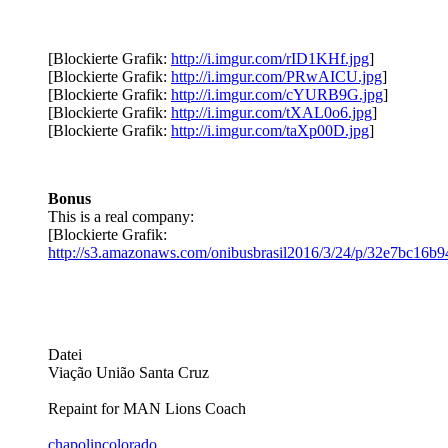
[Blockierte Grafik:
http://i.imgur.com/rID1KHf.jpg
]
[Blockierte Grafik:
http://i.imgur.com/PRwAICU.jpg
]
[Blockierte Grafik:
http://i.imgur.com/cYURB9G.jpg
]
[Blockierte Grafik:
http://i.imgur.com/tXAL0o6.jpg
]
[Blockierte Grafik:
http://i.imgur.com/taXp00D.jpg
]
Bonus
This is a real company:
[Blockierte Grafik:
http://s3.amazonaws.com/onibusbrasil2016/3/24/p/32e7bc16
Datei
Viação União Santa Cruz
Repaint for MAN Lions Coach
chapolincolorado