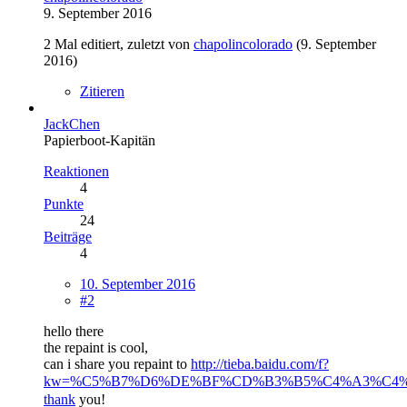
9. September 2016
2 Mal editiert, zuletzt von
chapolincolorado
(
9. September
2016
)
Zitieren
JackChen
Papierboot-Kapitän
Reaktionen
4
Punkte
24
Beiträge
4
10. September 2016
#2
hello there
the repaint is cool,
can i share you repaint to
http://tieba.baidu.com/f?
kw=%C5%B7%D6%DE%BF%CD%B3%B5%C4%A3%C4%E
thank
you!