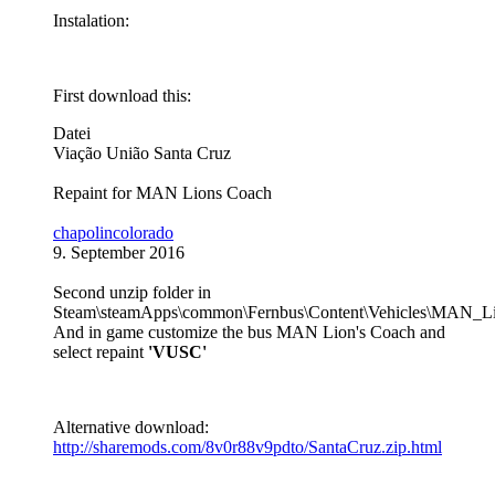
Instalation:
First download this:
Datei
Viação União Santa Cruz
Repaint for MAN Lions Coach
chapolincolorado
9. September 2016
Second unzip folder in
Steam\steamApps\common\Fernbus\Content\Vehicles\MAN_Li
And in game customize the bus MAN Lion's Coach and
select repaint
'VUSC'
Alternative download:
http://sharemods.com/8v0r88v9pdto/SantaCruz.zip.html