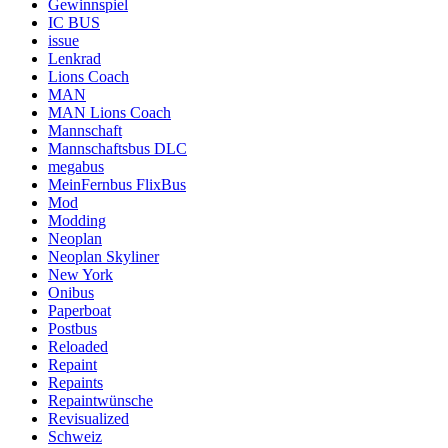
Gewinnspiel
IC BUS
issue
Lenkrad
Lions Coach
MAN
MAN Lions Coach
Mannschaft
Mannschaftsbus DLC
megabus
MeinFernbus FlixBus
Mod
Modding
Neoplan
Neoplan Skyliner
New York
Onibus
Paperboat
Postbus
Reloaded
Repaint
Repaints
Repaintwünsche
Revisualized
Schweiz