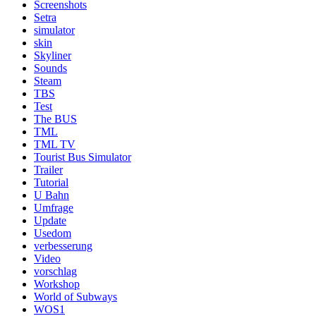
Screenshots
Setra
simulator
skin
Skyliner
Sounds
Steam
TBS
Test
The BUS
TML
TML TV
Tourist Bus Simulator
Trailer
Tutorial
U Bahn
Umfrage
Update
Usedom
verbesserung
Video
vorschlag
Workshop
World of Subways
WOS1