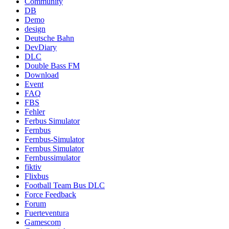
Community
DB
Demo
design
Deutsche Bahn
DevDiary
DLC
Double Bass FM
Download
Event
FAQ
FBS
Fehler
Ferbus Simulator
Fernbus
Fernbus-Simulator
Fernbus Simulator
Fernbussimulator
fiktiv
Flixbus
Football Team Bus DLC
Force Feedback
Forum
Fuerteventura
Gamescom