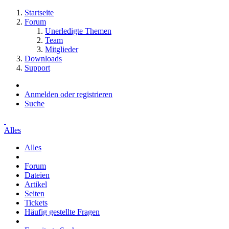
Startseite
Forum
Unerledigte Themen
Team
Mitglieder
Downloads
Support
Anmelden oder registrieren
Suche
Alles
Alles
Forum
Dateien
Artikel
Seiten
Tickets
Häufig gestellte Fragen