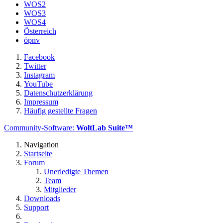
WOS2
WOS3
WOS4
Österreich
öpnv
Facebook
Twitter
Instagram
YouTube
Datenschutzerklärung
Impressum
Häufig gestellte Fragen
Community-Software:
WoltLab Suite™
Navigation
Startseite
Forum
Unerledigte Themen
Team
Mitglieder
Downloads
Support