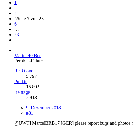
1
…
4
5
Seite 5 von 23
6
…
23
Martin 40 Bus
Fernbus-Fahrer
Reaktionen
5.797
Punkte
15.892
Beiträge
2.918
9. Dezember 2018
#81
@[JWT] MarcelBRB17 [GER] please report bugs and photos here, l