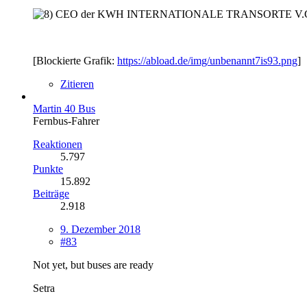
CEO der KWH INTERNATIONALE TRANSORTE 
[Blockierte Grafik:
https://abload.de/img/unbenannt7is93.png
]
Zitieren
Martin 40 Bus
Fernbus-Fahrer
Reaktionen
5.797
Punkte
15.892
Beiträge
2.918
9. Dezember 2018
#83
Not yet, but buses are ready
Setra