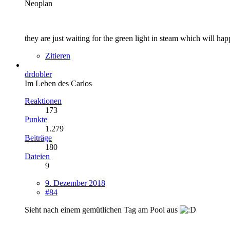
Neoplan
they are just waiting for the green light in steam which will ha
Zitieren
drdobler
Im Leben des Carlos
Reaktionen
173
Punkte
1.279
Beiträge
180
Dateien
9
9. Dezember 2018
#84
Sieht nach einem gemütlichen Tag am Pool aus