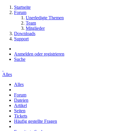
Startseite
Forum
Unerledigte Themen
Team
Mitglieder
Downloads
Support
Anmelden oder registrieren
Suche
Alles
Alles
Forum
Dateien
Artikel
Seiten
Tickets
Häufig gestellte Fragen