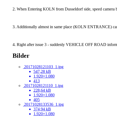
2. When Entering KOLN from Dusseldorf side, speed camera b
3. Additionally almost in same place (KOLN ENTRANCE) car dri
4. Right after issue 3 - suddenly VEHICLE OFF ROAD informat
Bilder
20171028121103_1.jpg
547,28 kB
1.920×1.080
413
20171028121110_1.jpg
228,64 kB
1.920×1.080
405
20171028133536_1.jpg
374,94 kB
1.920×1.080