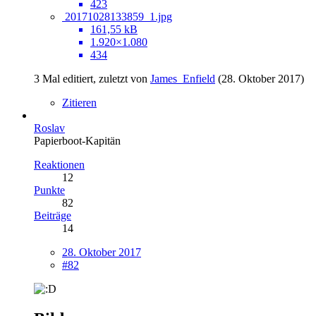
423
20171028133859_1.jpg
161,55 kB
1.920×1.080
434
3 Mal editiert, zuletzt von
James_Enfield
(
28. Oktober 2017
)
Zitieren
Roslav
Papierboot-Kapitän
Reaktionen
12
Punkte
82
Beiträge
14
28. Oktober 2017
#82