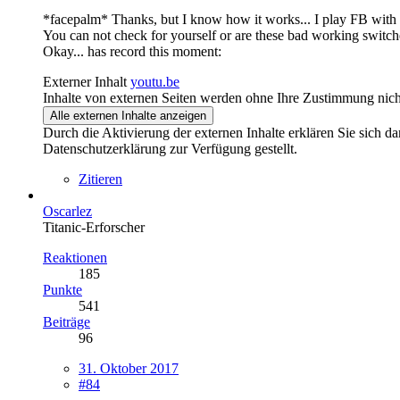
*facepalm* Thanks, but I know how it works... I play FB with a
You can not check for yourself or are these bad working switch
Okay... has record this moment:
Externer Inhalt
youtu.be
Inhalte von externen Seiten werden ohne Ihre Zustimmung nich
Alle externen Inhalte anzeigen
Durch die Aktivierung der externen Inhalte erklären Sie sich 
Datenschutzerklärung zur Verfügung gestellt.
Zitieren
Oscarlez
Titanic-Erforscher
Reaktionen
185
Punkte
541
Beiträge
96
31. Oktober 2017
#84