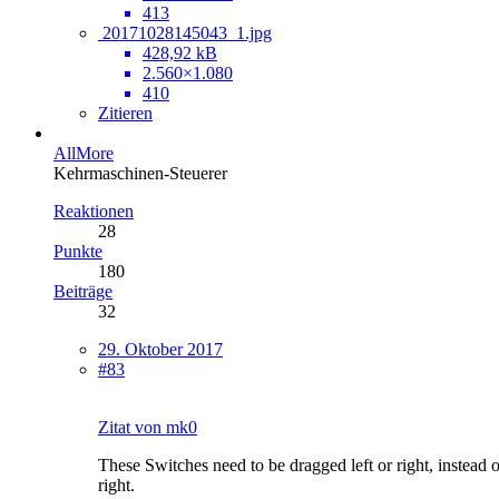
413
20171028145043_1.jpg
428,92 kB
2.560×1.080
410
Zitieren
AllMore
Kehrmaschinen-Steuerer
Reaktionen
28
Punkte
180
Beiträge
32
29. Oktober 2017
#83
Zitat von mk0
These Switches need to be dragged left or right, instead 
right.