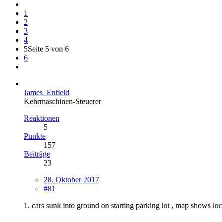
1
2
3
4
5
Seite 5 von 6
6
James_Enfield
Kehrmaschinen-Steuerer
Reaktionen
5
Punkte
157
Beiträge
23
28. Oktober 2017
#81
1. cars sunk into ground on starting parking lot , map shows l