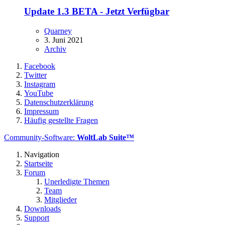
Update 1.3 BETA - Jetzt Verfügbar
Quarney
3. Juni 2021
Archiv
Facebook
Twitter
Instagram
YouTube
Datenschutzerklärung
Impressum
Häufig gestellte Fragen
Community-Software:
WoltLab Suite™
Navigation
Startseite
Forum
Unerledigte Themen
Team
Mitglieder
Downloads
Support