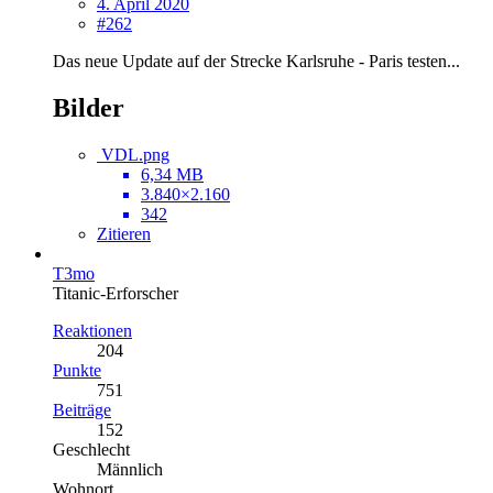
4. April 2020
#262
Das neue Update auf der Strecke Karlsruhe - Paris testen...
Bilder
VDL.png
6,34 MB
3.840×2.160
342
Zitieren
T3mo
Titanic-Erforscher
Reaktionen
204
Punkte
751
Beiträge
152
Geschlecht
Männlich
Wohnort