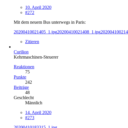
10. April 2020
#272
Mit dem neuem Bus unterwegs in Paris:
20200410021405_1.jpg
20200410021408_1.jpg
202004100214
Zitieren
Curilion
Kehrmaschinen-Steuerer
Reaktionen
75
Punkte
242
Beiträge
48
Geschlecht
Männlich
14. April 2020
#273
20200410183315_1.jpg