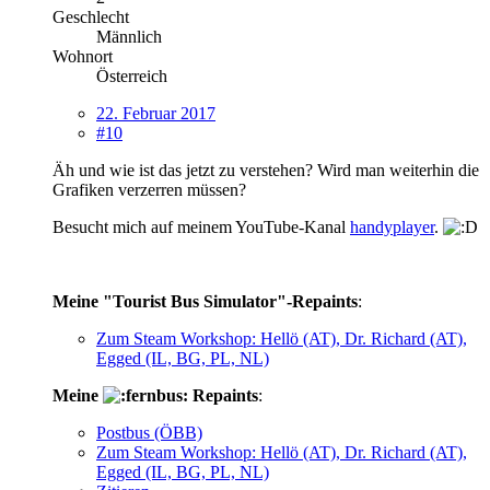
Geschlecht
Männlich
Wohnort
Österreich
22. Februar 2017
#10
Äh und wie ist das jetzt zu verstehen? Wird man weiterhin die
Grafiken verzerren müssen?
Besucht mich auf meinem YouTube-Kanal
handyplayer
.
Meine "Tourist Bus Simulator"-Repaints
:
Zum Steam Workshop: Hellö (AT), Dr. Richard (AT),
Egged (IL, BG, PL, NL)
Meine
Repaints
:
Postbus (ÖBB)
Zum Steam Workshop: Hellö (AT), Dr. Richard (AT),
Egged (IL, BG, PL, NL)