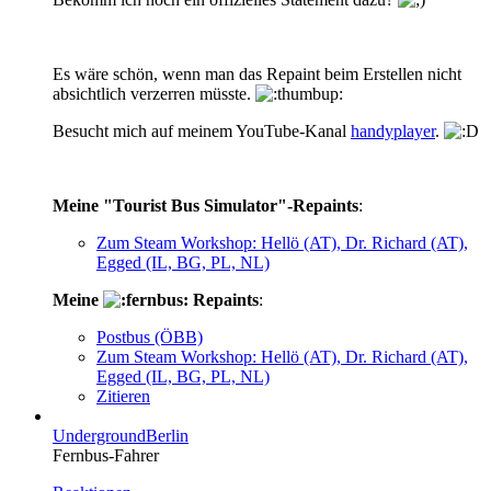
Es wäre schön, wenn man das Repaint beim Erstellen nicht
absichtlich verzerren müsste.
Besucht mich auf meinem YouTube-Kanal
handyplayer
.
Meine "Tourist Bus Simulator"-Repaints
:
Zum Steam Workshop: Hellö (AT), Dr. Richard (AT),
Egged (IL, BG, PL, NL)
Meine
Repaints
:
Postbus (ÖBB)
Zum Steam Workshop: Hellö (AT), Dr. Richard (AT),
Egged (IL, BG, PL, NL)
Zitieren
UndergroundBerlin
Fernbus-Fahrer