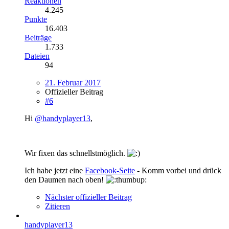
Reaktionen
4.245
Punkte
16.403
Beiträge
1.733
Dateien
94
21. Februar 2017
Offizieller Beitrag
#6
Hi
@handyplayer13
,
Wir fixen das schnellstmöglich.
Ich habe jetzt eine
Facebook-Seite
- Komm vorbei und drück
den Daumen nach oben!
Nächster offizieller Beitrag
Zitieren
handyplayer13