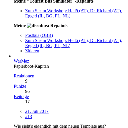
Meine "Tourist Bus Simulator"-Repaints
:
Zum Steam Workshop: Hellö (AT), Dr. Richard (AT),
Egged (IL, BG, PL, NL)
Meine
Repaints
:
Postbus (ÖBB)
Zum Steam Workshop: Hellö (AT), Dr. Richard (AT),
Egged (IL, BG, PL, NL)
Zitieren
WarMaz
Papierboot-Kapitän
Reaktionen
9
Punkte
96
Beiträge
17
21. Juli 2017
#13
Wie sieht's eigentlich mit dem neuen Template aus?