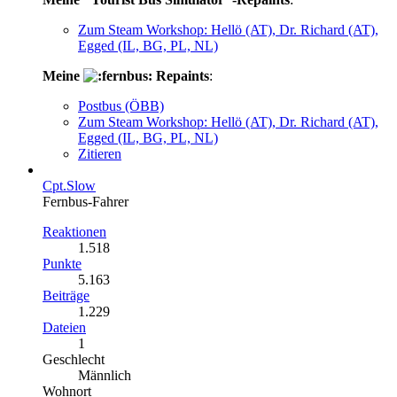
Zum Steam Workshop: Hellö (AT), Dr. Richard (AT),
Egged (IL, BG, PL, NL)
Meine
Repaints
:
Postbus (ÖBB)
Zum Steam Workshop: Hellö (AT), Dr. Richard (AT),
Egged (IL, BG, PL, NL)
Zitieren
Cpt.Slow
Fernbus-Fahrer
Reaktionen
1.518
Punkte
5.163
Beiträge
1.229
Dateien
1
Geschlecht
Männlich
Wohnort