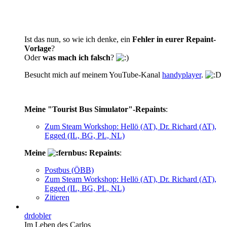
Ist das nun, so wie ich denke, ein
Fehler in eurer Repaint-
Vorlage
?
Oder
was mach ich falsch
?
Besucht mich auf meinem YouTube-Kanal
handyplayer
.
Meine "Tourist Bus Simulator"-Repaints
:
Zum Steam Workshop: Hellö (AT), Dr. Richard (AT),
Egged (IL, BG, PL, NL)
Meine
Repaints
:
Postbus (ÖBB)
Zum Steam Workshop: Hellö (AT), Dr. Richard (AT),
Egged (IL, BG, PL, NL)
Zitieren
drdobler
Im Leben des Carlos