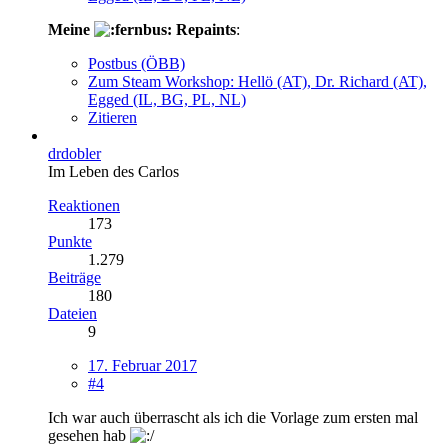
Meine
Repaints
:
Postbus (ÖBB)
Zum Steam Workshop: Hellö (AT), Dr. Richard (AT),
Egged (IL, BG, PL, NL)
Zitieren
drdobler
Im Leben des Carlos
Reaktionen
173
Punkte
1.279
Beiträge
180
Dateien
9
17. Februar 2017
#4
Ich war auch überrascht als ich die Vorlage zum ersten mal
gesehen hab