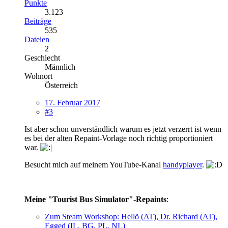
Punkte
3.123
Beiträge
535
Dateien
2
Geschlecht
Männlich
Wohnort
Österreich
17. Februar 2017
#3
Ist aber schon unverständlich warum es jetzt verzerrt ist wenn
es bei der alten Repaint-Vorlage noch richtig proportioniert
war.
Besucht mich auf meinem YouTube-Kanal
handyplayer
.
Meine "Tourist Bus Simulator"-Repaints
:
Zum Steam Workshop: Hellö (AT), Dr. Richard (AT),
Egged (IL, BG, PL, NL)