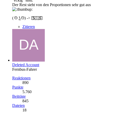
"eckig" sind.
Der Rest sieht von den Proportionen sehr gut aus
( ͡ʘ ͜ʖ ͡ʘ) -> [̲̅$̲̅(̲̅1̲̅)̲̅$̲̅]
Zitieren
Deleted Account
Fernbus-Fahrer
Reaktionen
890
Punkte
5.760
Beiträge
845
Dateien
18