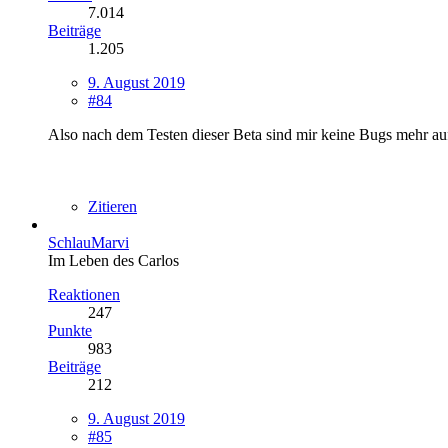
7.014
Beiträge
1.205
9. August 2019
#84
Also nach dem Testen dieser Beta sind mir keine Bugs mehr au
Zitieren
SchlauMarvi
Im Leben des Carlos
Reaktionen
247
Punkte
983
Beiträge
212
9. August 2019
#85