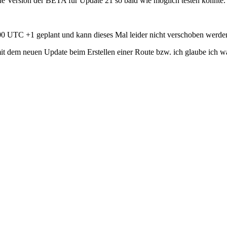
e Version der BETA für Update 21 so bald wie möglich testen könnte.
6:00 UTC +1 geplant und kann dieses Mal leider nicht verschoben werde
 mit dem neuen Update beim Erstellen einer Route bzw. ich glaube ich 