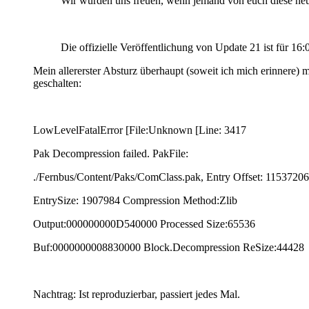
Wir würden uns freuen, wenn jemand von euch diese neu
Die offizielle Veröffentlichung von Update 21 ist für 1
Mein allererster Absturz überhaupt (soweit ich mich erinnere)
geschalten:
LowLevelFatalError [File:Unknown [Line: 3417
Pak Decompression failed. PakFile:
./Fernbus/Content/Paks/ComClass.pak, Entry Offset: 11537206
EntrySize: 1907984 Compression Method:Zlib
Output:000000000D540000 Processed Size:65536
Buf:0000000008830000 Block.Decompression ReSize:44428
Nachtrag: Ist reproduzierbar, passiert jedes Mal.