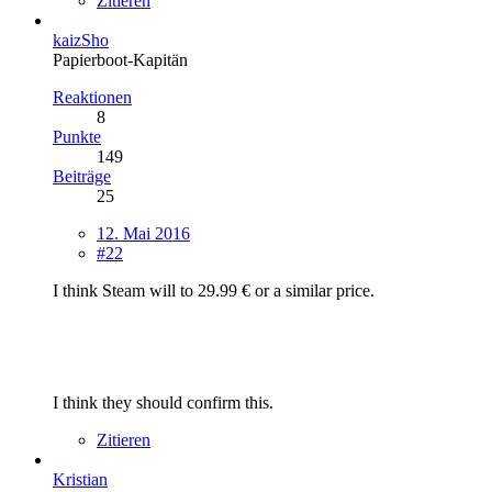
Zitieren
kaizSho
Papierboot-Kapitän
Reaktionen
8
Punkte
149
Beiträge
25
12. Mai 2016
#22
I think Steam will to 29.99 € or a similar price.
I think they should confirm this.
Zitieren
Kristian