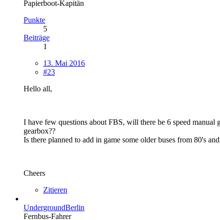
Papierboot-Kapitän
Punkte
5
Beiträge
1
13. Mai 2016
#23
Hello all,
I have few questions about FBS, will there be 6 speed manual 
gearbox??
Is there planned to add in game some older buses from 80's and
Cheers
Zitieren
UndergroundBerlin
Fernbus-Fahrer