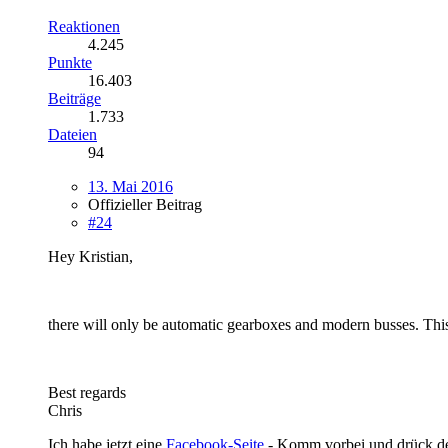
Reaktionen
4.245
Punkte
16.403
Beiträge
1.733
Dateien
94
13. Mai 2016
Offizieller Beitrag
#24
Hey Kristian,
there will only be automatic gearboxes and modern busses. This 
Best regards
Chris
Ich habe jetzt eine
Facebook-Seite
- Komm vorbei und drück 