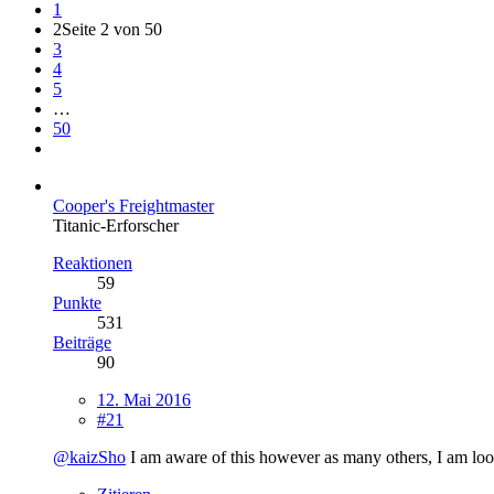
1
2
Seite 2 von 50
3
4
5
…
50
Cooper's Freightmaster
Titanic-Erforscher
Reaktionen
59
Punkte
531
Beiträge
90
12. Mai 2016
#21
@kaizSho
I am aware of this however as many others, I am loo