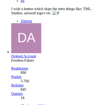
#4
I wish a button which skips the intro things like; TML-
Studios, aerosoft logo's etc.
Zitieren
Deleted Account
Fernbus-Fahrer
Reaktionen
890
Punkte
5.760
Beiträge
845
Dateien
18