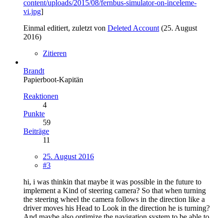
content/uploads/2015/08/fernbus-simulator-on-inceleme-
vi.jpg
]
Einmal editiert, zuletzt von
Deleted Account
(
25. August
2016
)
Zitieren
Brandt
Papierboot-Kapitän
Reaktionen
4
Punkte
59
Beiträge
11
25. August 2016
#3
hi, i was thinkin that maybe it was possible in the future to
implement a Kind of steering camera? So that when turning
the steering wheel the camera follows in the direction like a
driver moves his Head to Look in the direction he is turning?
And maybe also optimize the navigation system to be able to