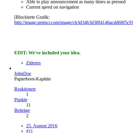
Able to play announcement as many times as pressed
Current speed on navigation
[Blockierte Grafik:
http://image.prntscr.com/image/cb3d34b3d38f4146acdd68f5c
EDIT: We've included your idea.
Zitieren
JohnDoe
Papierboot-Kapitän
Reaktionen
1
Punkte
11
Beiträge
2
25. August 2016
#11