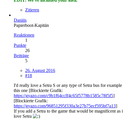
EDIT: We've included your idea.
Zitieren
Daniiis
Papierboot-Kapitän
Reaktionen
1
Punkte
26
Beiträge
5
26. August 2016
#18
I'd really love a Setra S or any type of Setra bus for example
this one [Blockierte Grafik:
https://gyazo.com/c9b1f64ccff4c65f5778b1585c78f5f5
]
[Blockierte Grafik:
https://gyazo.com/96851295f330a3e27b75ecf595bf7a13
]
If you add a Setra to the game that would be magnificent as i
love Setra