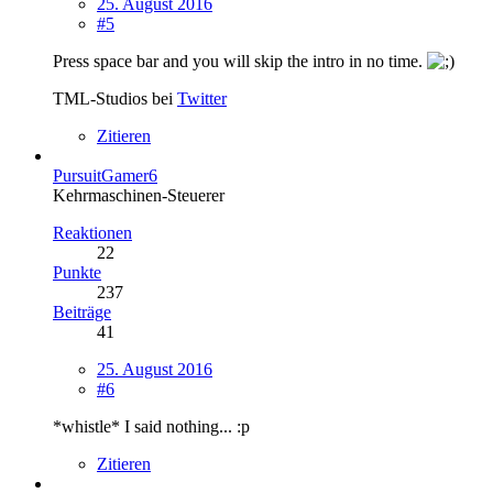
25. August 2016
#5
Press space bar and you will skip the intro in no time.
TML-Studios bei
Twitter
Zitieren
PursuitGamer6
Kehrmaschinen-Steuerer
Reaktionen
22
Punkte
237
Beiträge
41
25. August 2016
#6
*whistle* I said nothing... :p
Zitieren