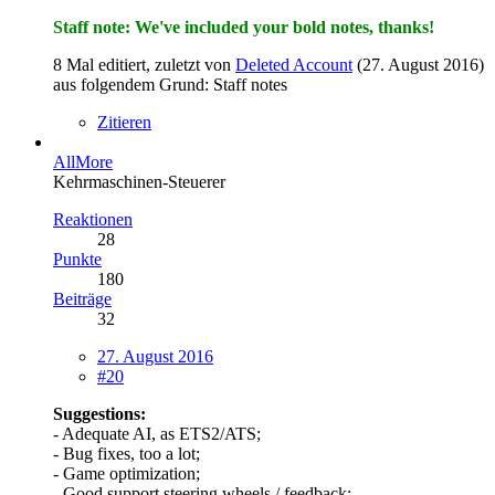
Staff note: We've included your bold notes, thanks!
8 Mal editiert, zuletzt von
Deleted Account
(
27. August 2016
)
aus folgendem Grund: Staff notes
Zitieren
AllMore
Kehrmaschinen-Steuerer
Reaktionen
28
Punkte
180
Beiträge
32
27. August 2016
#20
Suggestions:
- Adequate AI, as ETS2/ATS;
- Bug fixes, too a lot;
- Game optimization;
- Good support steering wheels / feedback;