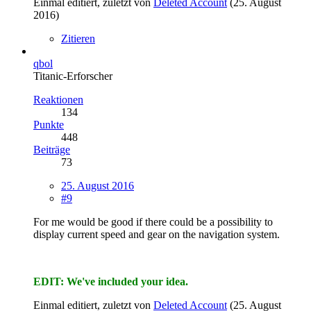
Einmal editiert, zuletzt von
Deleted Account
(
25. August
2016
)
Zitieren
qbol
Titanic-Erforscher
Reaktionen
134
Punkte
448
Beiträge
73
25. August 2016
#9
For me would be good if there could be a possibility to
display current speed and gear on the navigation system.
EDIT: We've included your idea.
Einmal editiert, zuletzt von
Deleted Account
(
25. August