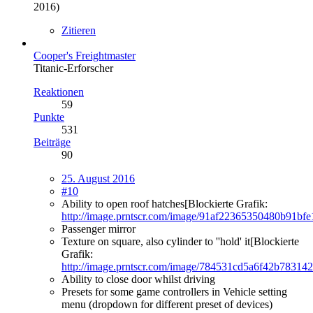
2016
)
Zitieren
Cooper's Freightmaster
Titanic-Erforscher
Reaktionen
59
Punkte
531
Beiträge
90
25. August 2016
#10
Ability to open roof hatches[Blockierte Grafik:
http://image.prntscr.com/image/91af22365350480b91bf
Passenger mirror
Texture on square, also cylinder to ''hold' it[Blockierte
Grafik:
http://image.prntscr.com/image/784531cd5a6f42b78314
Ability to close door whilst driving
Presets for some game controllers in Vehicle setting
menu (dropdown for different preset of devices)