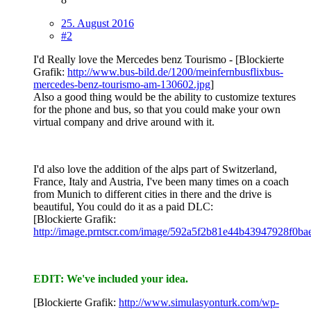
25. August 2016
#2
I'd Really love the Mercedes benz Tourismo - [Blockierte
Grafik:
http://www.bus-bild.de/1200/meinfernbusflixbus-
mercedes-benz-tourismo-am-130602.jpg
]
Also a good thing would be the ability to customize textures
for the phone and bus, so that you could make your own
virtual company and drive around with it.
I'd also love the addition of the alps part of Switzerland,
France, Italy and Austria, I've been many times on a coach
from Munich to different cities in there and the drive is
beautiful, You could do it as a paid DLC:
[Blockierte Grafik:
http://image.prntscr.com/image/592a5f2b81e44b43947928f0b
EDIT: We've included your idea.
[Blockierte Grafik:
http://www.simulasyonturk.com/wp-