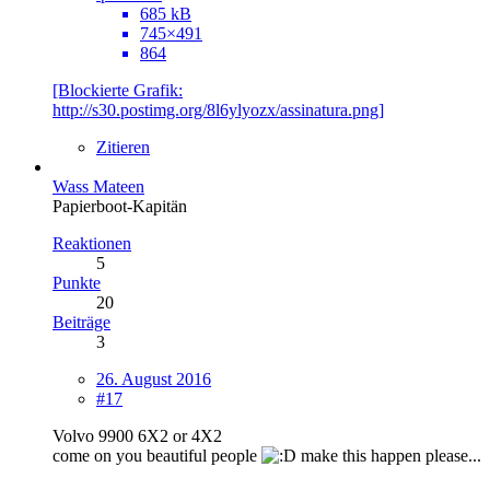
685 kB
745×491
864
[Blockierte Grafik:
http://s30.postimg.org/8l6ylyozx/assinatura.png]
Zitieren
Wass Mateen
Papierboot-Kapitän
Reaktionen
5
Punkte
20
Beiträge
3
26. August 2016
#17
Volvo 9900 6X2 or 4X2
come on you beautiful people
make this happen please...