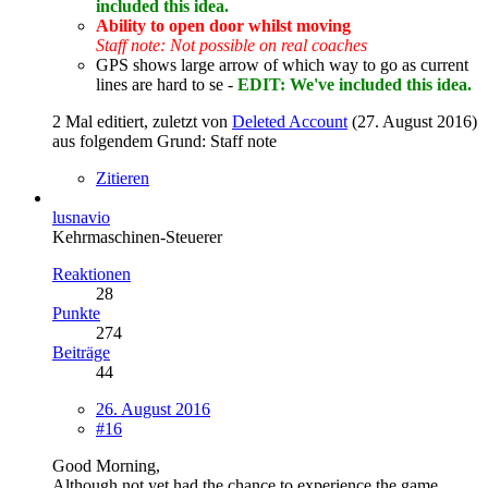
included this idea.
Ability to open door whilst moving
Staff note: Not possible on real coaches
GPS shows large arrow of which way to go as current
lines are hard to se -
EDIT: We've included this idea.
2 Mal editiert, zuletzt von
Deleted Account
(
27. August 2016
)
aus folgendem Grund: Staff note
Zitieren
lusnavio
Kehrmaschinen-Steuerer
Reaktionen
28
Punkte
274
Beiträge
44
26. August 2016
#16
Good Morning,
Although not yet had the chance to experience the game