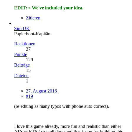
EDIT: » We've included your idea.
Zitieren
Sim UK
Papierboot-Kapitän
Reaktionen
37
Punkte
129
Beiträge
15
Dateien
1
27. August 2016
#19
(re-editing as many typos with phone auto-correct).
I love this game already, more fun and realistic than either
ATS or ETS2 so well done and thank you for building this,