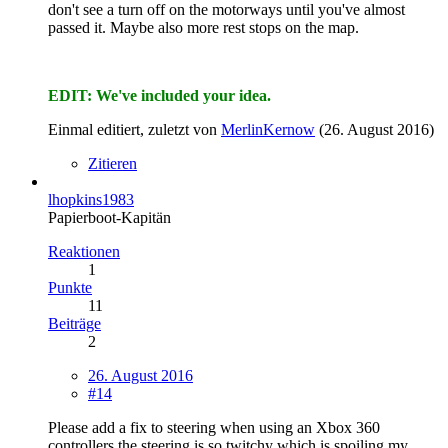
don't see a turn off on the motorways until you've almost
passed it. Maybe also more rest stops on the map.
EDIT: We've included your idea.
Einmal editiert, zuletzt von
MerlinKernow
(
26. August 2016
)
Zitieren
lhopkins1983
Papierboot-Kapitän
Reaktionen
1
Punkte
11
Beiträge
2
26. August 2016
#14
Please add a fix to steering when using an Xbox 360
controllers the steering is so twitchy which is spoiling my