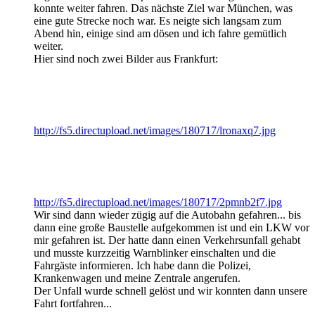
konnte weiter fahren. Das nächste Ziel war München, was
eine gute Strecke noch war. Es neigte sich langsam zum
Abend hin, einige sind am dösen und ich fahre gemütlich
weiter.
Hier sind noch zwei Bilder aus Frankfurt:
http://fs5.directupload.net/images/180717/lronaxq7.jpg
http://fs5.directupload.net/images/180717/2pmnb2f7.jpg
Wir sind dann wieder zügig auf die Autobahn gefahren... bis
dann eine große Baustelle aufgekommen ist und ein LKW vor
mir gefahren ist. Der hatte dann einen Verkehrsunfall gehabt
und musste kurzzeitig Warnblinker einschalten und die
Fahrgäste informieren. Ich habe dann die Polizei,
Krankenwagen und meine Zentrale angerufen.
Der Unfall wurde schnell gelöst und wir konnten dann unsere
Fahrt fortfahren...