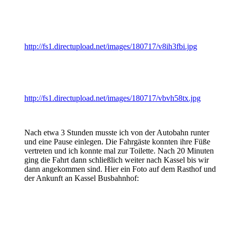
http://fs1.directupload.net/images/180717/v8ih3fbi.jpg
http://fs1.directupload.net/images/180717/vbvh58tx.jpg
Nach etwa 3 Stunden musste ich von der Autobahn runter
und eine Pause einlegen. Die Fahrgäste konnten ihre Füße
vertreten und ich konnte mal zur Toilette. Nach 20 Minuten
ging die Fahrt dann schließlich weiter nach Kassel bis wir
dann angekommen sind. Hier ein Foto auf dem Rasthof und
der Ankunft an Kassel Busbahnhof: