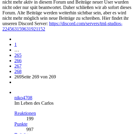
nicht mehr aktiv in diesem Forum und Beiträge neuer User wurden
nicht oder nur spät beantwortet. Daher schließen wir ab sofort dieses
Forum. Alte Beiträge werden weiterhin sichtbar sein, aber es wird
nicht mehr möglich sein neue Beiträge zu schreiben. Hier findet ihr
unseren Discord Server:
https://discord.com/servers/tml-studios-
224563159631921152
1
…
265
266
267
268
269
Seite 269 von 269
niko4708
Im Leben des Carlos
Reaktionen
199
Punkte
997