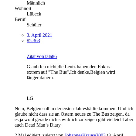
Männlich
Wohnort
Lübeck
Beruf
Schüler
3. April 2021
#5.363
Zitat von tala86
Glaub Ich nicht,die Leutz haben den Fokus
extrem auf "The Bus",Ich denke,Belgien wird
länger dauern.
LG
Nein, Belgien soll in der ersten Jahreshälfte kommen. Und ich
glaube nicht dass sie an Ostern neues zu The Bus zeigen, da
es ja wohl gerade nichts wirklich zu zeigen gibt vielleicht aber
auch Dead Man‘s Diary.
2 Mal editiert, zuletzt von
JohannesKrause2003
(
3. April