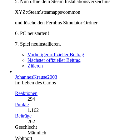
5. Nun öffne dein Steam Installationsverzeichnis:
XYZ:\Steam\steamapps\common
und lösche den Fernbus Simulator Ordner
6. PC neustarten!
7. Spiel neuinstallieren.
Vorheriger offizieller Beitrag
Nächster offizieller Beitrag
Zitieren
JohannesKrause2003
Im Leben des Carlos
Reaktionen
294
Punkte
1.162
Beiträge
262
Geschlecht
Männlich
Wohnort