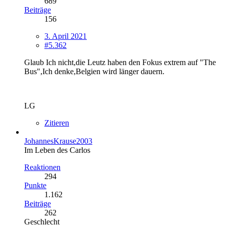
689
Beiträge
156
3. April 2021
#5.362
Glaub Ich nicht,die Leutz haben den Fokus extrem auf "The
Bus",Ich denke,Belgien wird länger dauern.
LG
Zitieren
JohannesKrause2003
Im Leben des Carlos
Reaktionen
294
Punkte
1.162
Beiträge
262
Geschlecht