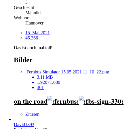
3
Geschlecht
Männlich
Wohnort
Hannover
15. Mai 2021
#5.366
Das ist doch mal toll!
Bilder
Fernbus Simulator 15.05.2021 11_10_22.png
3,11 MB
1.920×1.080
361
on the road
Zitieren
David1893