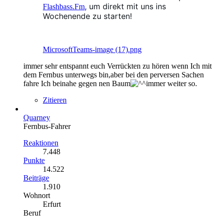
, um direkt mit uns ins
Flashbass.Fm
Wochenende zu starten!
MicrosoftTeams-image (17).png
immer sehr entspannt euch Verrückten zu hören wenn Ich mit
dem Fernbus unterwegs bin,aber bei den perversen Sachen
fahre Ich beinahe gegen nen Baum
immer weiter so.
Zitieren
Quarney
Fernbus-Fahrer
Reaktionen
7.448
Punkte
14.522
Beiträge
1.910
Wohnort
Erfurt
Beruf