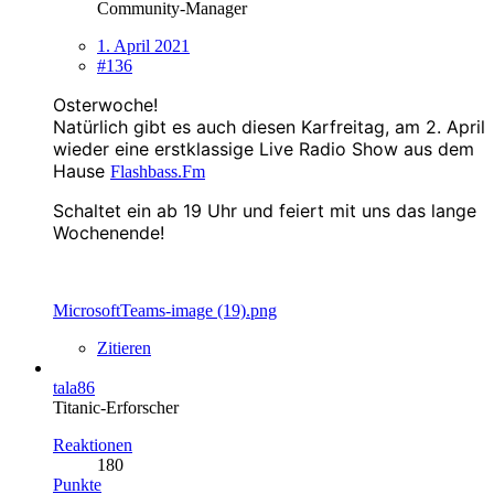
Community-Manager
1. April 2021
#136
Osterwoche!
Natürlich gibt es auch diesen
Karfreitag
, am 2. April
wieder eine erstklassige Live Radio Show aus dem
Hause
Flashbass.Fm
Schaltet ein ab 19 Uhr und feiert mit uns das lange
Wochenende!
MicrosoftTeams-image (19).png
Zitieren
tala86
Titanic-Erforscher
Reaktionen
180
Punkte