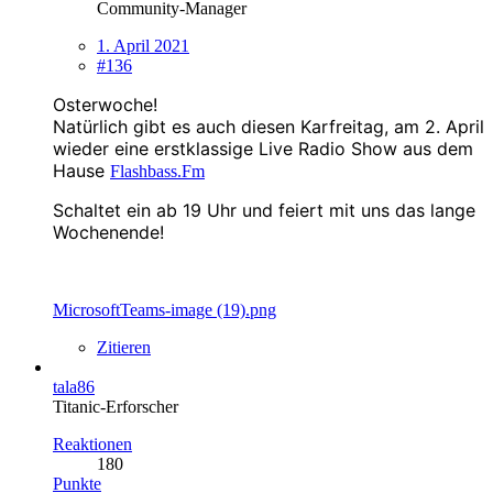
Community-Manager
1. April 2021
#136
Osterwoche!
Natürlich gibt es auch diesen
Karfreitag
, am 2. April
wieder eine erstklassige Live Radio Show aus dem
Hause
Flashbass.Fm
Schaltet ein ab 19 Uhr und feiert mit uns das lange
Wochenende!
MicrosoftTeams-image (19).png
Zitieren
tala86
Titanic-Erforscher
Reaktionen
180
Punkte