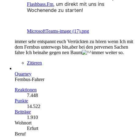
, um direkt mit uns ins
Flashbass.Fm
Wochenende zu starten!
MicrosoftTeams-image (17).png
immer sehr entspannt euch Verrückten zu hören wenn Ich mit
dem Fernbus unterwegs bin,aber bei den perversen Sachen
fahre Ich beinahe gegen nen Baum
immer weiter so.
Zitieren
Quarney
Fernbus-Fahrer
Reaktionen
7.448
Punkte
14.522
Beiträge
1.910
Wohnort
Erfurt
Beruf