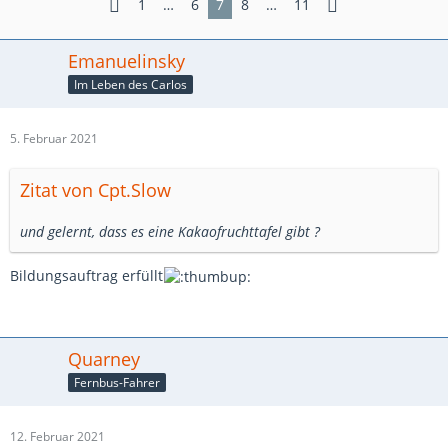
1
…
6
7
8
…
11
Emanuelinsky
Im Leben des Carlos
5. Februar 2021
Zitat von Cpt.Slow
und gelernt, dass es eine Kakaofruchttafel gibt ?
Bildungsauftrag erfüllt
Quarney
Fernbus-Fahrer
12. Februar 2021