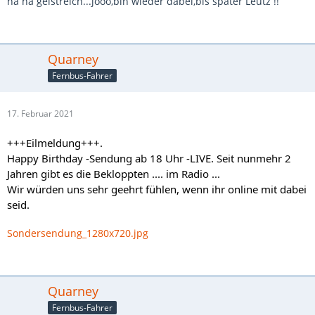
ha ha geistreich...jooo,bin wieder dabei,bis später Leutz !!
Quarney
Fernbus-Fahrer
17. Februar 2021
+++Eilmeldung+++.
Happy Birthday -Sendung ab 18 Uhr -LIVE. Seit nunmehr 2
Jahren gibt es die Bekloppten .... im Radio ...
Wir würden uns sehr geehrt fühlen, wenn ihr online mit dabei
seid.
Sondersendung_1280x720.jpg
Quarney
Fernbus-Fahrer