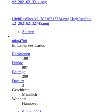
x2_20216213211.png
HighResShot x2_20216213224.png
HighResShot
x2_202162132745.png
Zitieren
niko4708
Im Leben des Carlos
Reaktionen
199
Punkte
997
Beiträge
209
Dateien
3
Geschlecht
Männlich
Wohnort
Hannover
6. Juni 2021