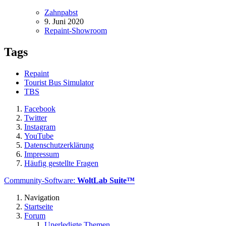
Zahnpabst
9. Juni 2020
Repaint-Showroom
Tags
Repaint
Tourist Bus Simulator
TBS
Facebook
Twitter
Instagram
YouTube
Datenschutzerklärung
Impressum
Häufig gestellte Fragen
Community-Software:
WoltLab Suite™
Navigation
Startseite
Forum
Unerledigte Themen