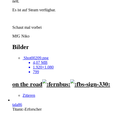
nett.
Es ist auf Steam verfügbar.
Schaut mal vorbei
MfG Niko
Bilder
Shot00209.png
4,07 MB
1.920×1.080
799
on the road
Zitieren
tala86
Titanic-Erforscher