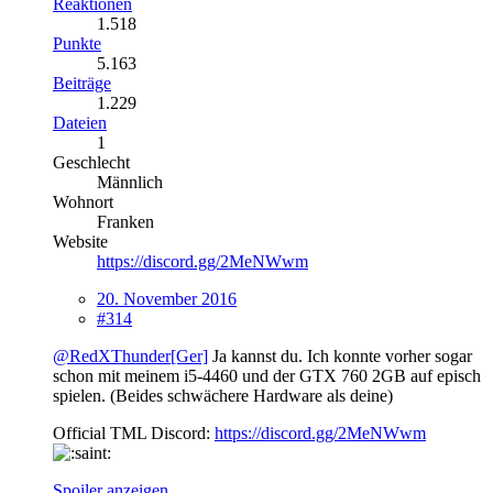
Reaktionen
1.518
Punkte
5.163
Beiträge
1.229
Dateien
1
Geschlecht
Männlich
Wohnort
Franken
Website
https://discord.gg/2MeNWwm
20. November 2016
#314
@RedXThunder[Ger]
Ja kannst du. Ich konnte vorher sogar
schon mit meinem i5-4460 und der GTX 760 2GB auf episch
spielen. (Beides schwächere Hardware als deine)
Official TML Discord:
https://discord.gg/2MeNWwm
Spoiler anzeigen