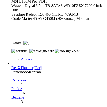
MSI B150M Pro-VDH
Western Digital 3.5" 1TB SATA3 WD10EZEX 7200 64mb
Blue
Sapphire Radeon RX 460 NITRO 4096MB
CoolerMaster 450W G450M (80+Bronze) Modular
Danke.
Zitieren
RedXThunder[Ger]
Papierboot-Kapitän
Reaktionen
1
Punkte
16
Beiträge
3