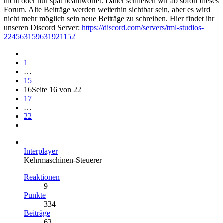
nicht oder nur spät beantwortet. Daher schließen wir ab sofort dieses
Forum. Alte Beiträge werden weiterhin sichtbar sein, aber es wird
nicht mehr möglich sein neue Beiträge zu schreiben. Hier findet ihr
unseren Discord Server:
https://discord.com/servers/tml-studios-
224563159631921152
1
…
15
16
Seite 16 von 22
17
…
22
Interplayer
Kehrmaschinen-Steuerer
Reaktionen
9
Punkte
334
Beiträge
63