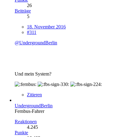
26
Beiträge
5
18. November 2016
#311
@UndergroundBerlin
Und mein System?
Zitieren
UndergroundBerlin
Fernbus-Fahrer
Reaktionen
4.245
Punkte