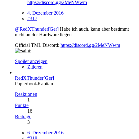
https://discord.gg/2MeNWwm
4. Dezember 2016
#317
@RedXThunder[Ger]
Habe ich auch, kann aber bestimmt
nicht an der Hardware liegen.
Official TML Discord:
https://discord.gg/2MeNWwm
Spoiler anzeigen
Zitieren
RedXThunder[Ger]
Papierboot-Kapitän
Reaktionen
1
Punkte
16
Beiträge
3
6. Dezember 2016
#318