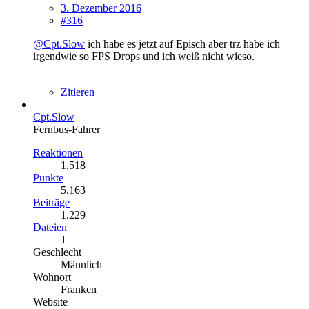
3. Dezember 2016
#316
@Cpt.Slow
ich habe es jetzt auf Episch aber trz habe ich
irgendwie so FPS Drops und ich weiß nicht wieso.
Zitieren
Cpt.Slow
Fernbus-Fahrer
Reaktionen
1.518
Punkte
5.163
Beiträge
1.229
Dateien
1
Geschlecht
Männlich
Wohnort
Franken
Website