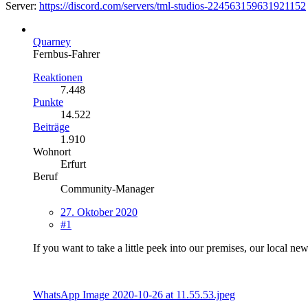
Server:
https://discord.com/servers/tml-studios-224563159631921152
Quarney
Fernbus-Fahrer
Reaktionen
7.448
Punkte
14.522
Beiträge
1.910
Wohnort
Erfurt
Beruf
Community-Manager
27. Oktober 2020
#1
If you want to take a little peek into our premises, our local 
WhatsApp Image 2020-10-26 at 11.55.53.jpeg