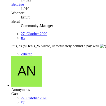
14.522
Beiträge
1.910
Wohnort
Erfurt
Beruf
Community-Manager
27. Oktober 2020
#6
It is, as @Denis_W wrote, unfortunately behind a pay wall
Zitieren
Anonymous
Gast
27. Oktober 2020
#7