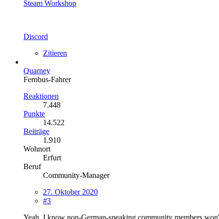
Steam Workshop
Discord
Zitieren
Quarney
Fernbus-Fahrer
Reaktionen
7.448
Punkte
14.522
Beiträge
1.910
Wohnort
Erfurt
Beruf
Community-Manager
27. Oktober 2020
#3
Yeah, I know non-German-speaking community members won't hav