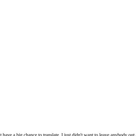
e a big chance to translate, I just didn't want to leave anybody out 