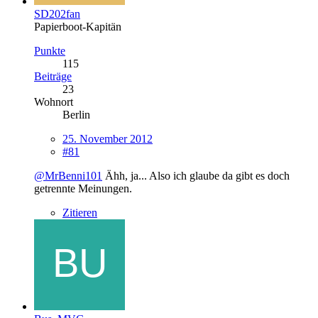
SD202fan
Papierboot-Kapitän
Punkte
115
Beiträge
23
Wohnort
Berlin
25. November 2012
#81
@MrBenni101
Ähh, ja... Also ich glaube da gibt es doch
getrennte Meinungen.
Zitieren