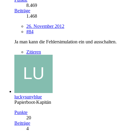
8.469
Beiträge
1.468
26. November 2012
#84
Ja man kann die Fehlersimulation ein und ausschalten.
Zitieren
luckysunyblue
Papierboot-Kapitän
Punkte
20
Beiträge
4