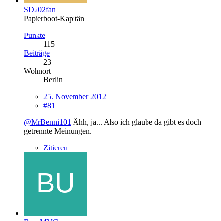
SD202fan
Papierboot-Kapitän
Punkte
115
Beiträge
23
Wohnort
Berlin
25. November 2012
#81
@MrBenni101
Ähh, ja... Also ich glaube da gibt es doch
getrennte Meinungen.
Zitieren