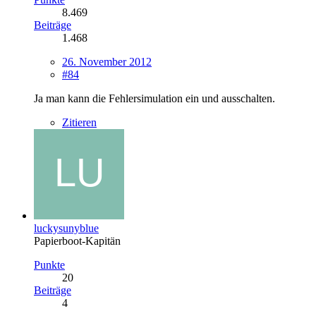
8.469
Beiträge
1.468
26. November 2012
#84
Ja man kann die Fehlersimulation ein und ausschalten.
Zitieren
luckysunyblue
Papierboot-Kapitän
Punkte
20
Beiträge
4