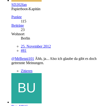
SD202fan
Papierboot-Kapitän
Punkte
115
Beiträge
23
Wohnort
Berlin
25. November 2012
#81
@MrBenni101
Ähh, ja... Also ich glaube da gibt es doch
getrennte Meinungen.
Zitieren