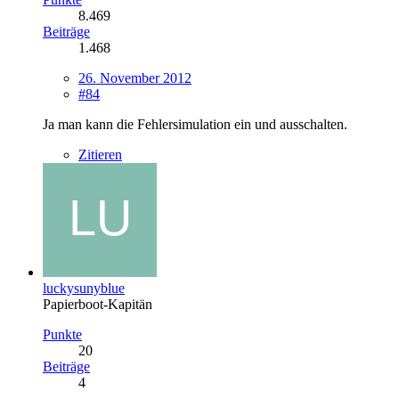
8.469
Beiträge
1.468
26. November 2012
#84
Ja man kann die Fehlersimulation ein und ausschalten.
Zitieren
luckysunyblue
Papierboot-Kapitän
Punkte
20
Beiträge
4