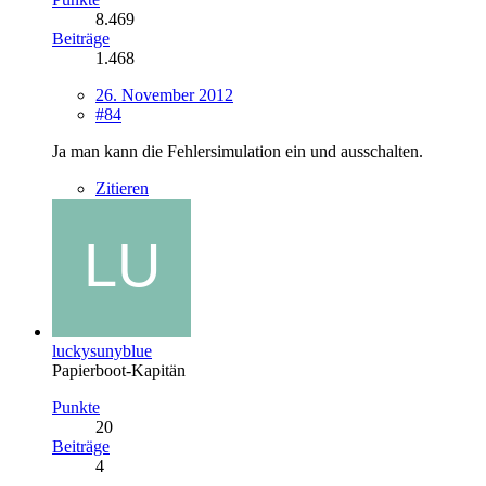
8.469
Beiträge
1.468
26. November 2012
#84
Ja man kann die Fehlersimulation ein und ausschalten.
Zitieren
luckysunyblue
Papierboot-Kapitän
Punkte
20
Beiträge
4