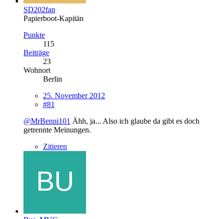
SD202fan
Papierboot-Kapitän
Punkte
115
Beiträge
23
Wohnort
Berlin
25. November 2012
#81
@MrBenni101
Ähh, ja... Also ich glaube da gibt es doch
getrennte Meinungen.
Zitieren