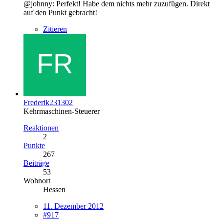
@johnny: Perfekt! Habe dem nichts mehr zuzufügen. Direkt
auf den Punkt gebracht!
Zitieren
Frederik231302
Kehrmaschinen-Steuerer
Reaktionen
2
Punkte
267
Beiträge
53
Wohnort
Hessen
11. Dezember 2012
#917