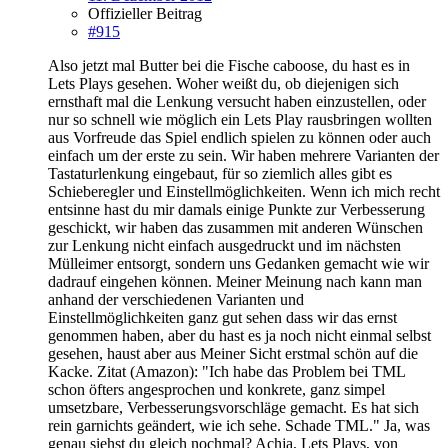
Offizieller Beitrag
#915
Also jetzt mal Butter bei die Fische caboose, du hast es in
Lets Plays gesehen. Woher weißt du, ob diejenigen sich
ernsthaft mal die Lenkung versucht haben einzustellen, oder
nur so schnell wie möglich ein Lets Play rausbringen wollten
aus Vorfreude das Spiel endlich spielen zu können oder auch
einfach um der erste zu sein. Wir haben mehrere Varianten der
Tastaturlenkung eingebaut, für so ziemlich alles gibt es
Schieberegler und Einstellmöglichkeiten. Wenn ich mich recht
entsinne hast du mir damals einige Punkte zur Verbesserung
geschickt, wir haben das zusammen mit anderen Wünschen
zur Lenkung nicht einfach ausgedruckt und im nächsten
Mülleimer entsorgt, sondern uns Gedanken gemacht wie wir
dadrauf eingehen können. Meiner Meinung nach kann man
anhand der verschiedenen Varianten und
Einstellmöglichkeiten ganz gut sehen dass wir das ernst
genommen haben, aber du hast es ja noch nicht einmal selbst
gesehen, haust aber aus Meiner Sicht erstmal schön auf die
Kacke. Zitat (Amazon): "Ich habe das Problem bei TML
schon öfters angesprochen und konkrete, ganz simpel
umsetzbare, Verbesserungsvorschläge gemacht. Es hat sich
rein garnichts geändert, wie ich sehe. Schade TML." Ja, was
genau siehst du gleich nochmal? Achja, Lets Plays, von