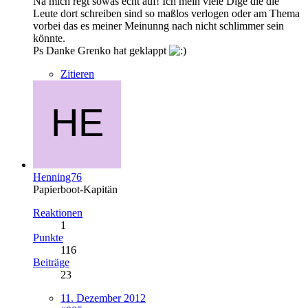
Na mich regt sowas echt auf! Ich mein viele Dige die die
Leute dort schreiben sind so maßlos verlogen oder am Thema
vorbei das es meiner Meinunng nach nicht schlimmer sein
könnte.
Ps Danke Grenko hat geklappt
Zitieren
Henning76
Papierboot-Kapitän
Reaktionen
1
Punkte
116
Beiträge
23
11. Dezember 2012