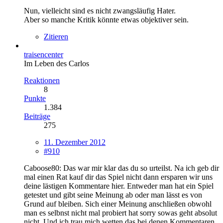
Nun, vielleicht sind es nicht zwangsläufig Hater.
Aber so manche Kritik könnte etwas objektiver sein.
Zitieren
traisencenter
Im Leben des Carlos
Reaktionen
8
Punkte
1.384
Beiträge
275
11. Dezember 2012
#910
Caboose80: Das war mir klar das du so urteilst. Na ich geb dir
mal einen Rat kauf dir das Spiel nicht dann ersparen wir uns
deine lästigen Kommentare hier. Entweder man hat ein Spiel
getestet und gibt seine Meinung ab oder man lässt es von
Grund auf bleiben. Sich einer Meinung anschließen obwohl
man es selbnst nicht mal probiert hat sorry sowas geht absolut
nicht. Und ich trau mich wetten das bei denen Kommentaren