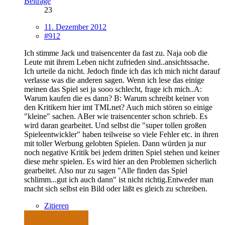
Beiträge
23
11. Dezember 2012
#912
Ich stimme Jack und traisencenter da fast zu. Naja oob die
Leute mit ihrem Leben nicht zufrieden sind..ansichtssache.
Ich urteile da nicht. Jedoch finde ich das ich mich nicht darauf
verlasse was die anderen sagen. Wenn ich lese das einige
meinen das Spiel sei ja sooo schlecht, frage ich mich..A:
Warum kaufen die es dann? B: Warum schreibt keiner von
den Kritikern hier imt TMLnet? Auch mich stören so einige
"kleine" sachen. ABer wie traisencenter schon schrieb. Es
wird daran gearbeitet. Und selbst die "super tollen großen
Spieleentwickler" haben teilweise so viele Fehler etc. in ihren
mit toller Werbung gelobten Spielen. Dann würden ja nur
noch negative Kritik bei jedem dritten Spiel stehen und keiner
diese mehr spielen. Es wird hier an den Problemen sicherlich
gearbeitet. Also nur zu sagen "Alle finden das Spiel
schlimm...gut ich auch dann" ist nicht richtig.Entweder man
macht sich selbst ein Bild oder läßt es gleich zu schreiben.
Zitieren