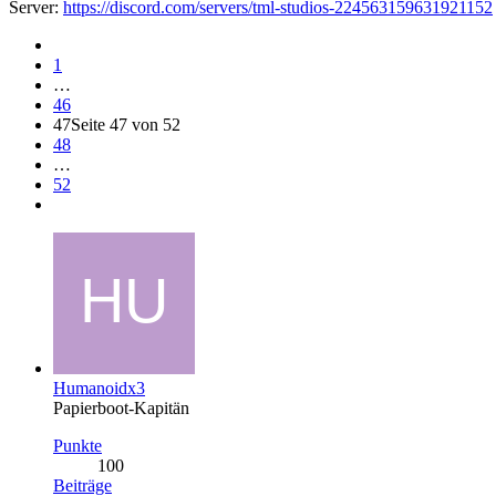
Server:
https://discord.com/servers/tml-studios-224563159631921152
1
…
46
47
Seite 47 von 52
48
…
52
Humanoidx3
Papierboot-Kapitän
Punkte
100
Beiträge