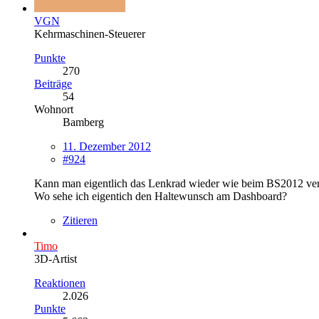
VGN
Kehrmaschinen-Steuerer
Punkte
270
Beiträge
54
Wohnort
Bamberg
11. Dezember 2012
#924
Kann man eigentlich das Lenkrad wieder wie beim BS2012 versc
Wo sehe ich eigentich den Haltewunsch am Dashboard?
Zitieren
Timo
3D-Artist
Reaktionen
2.026
Punkte