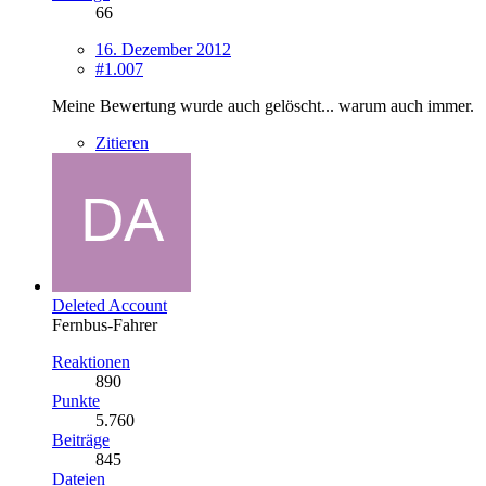
66
16. Dezember 2012
#1.007
Meine Bewertung wurde auch gelöscht... warum auch immer.
Zitieren
Deleted Account
Fernbus-Fahrer
Reaktionen
890
Punkte
5.760
Beiträge
845
Dateien