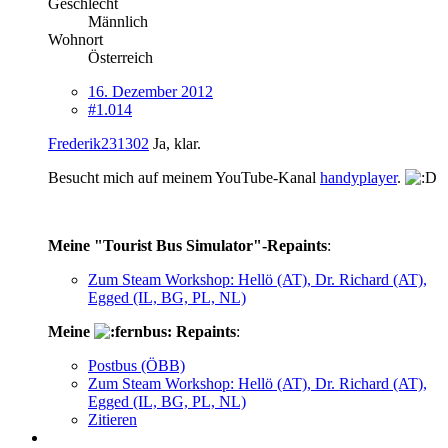
Geschlecht
Männlich
Wohnort
Österreich
16. Dezember 2012
#1.014
Frederik231302
Ja, klar.
Besucht mich auf meinem YouTube-Kanal
handyplayer
.
Meine "Tourist Bus Simulator"-Repaints
:
Zum Steam Workshop: Hellö (AT), Dr. Richard (AT),
Egged (IL, BG, PL, NL)
Meine
Repaints
:
Postbus (ÖBB)
Zum Steam Workshop: Hellö (AT), Dr. Richard (AT),
Egged (IL, BG, PL, NL)
Zitieren