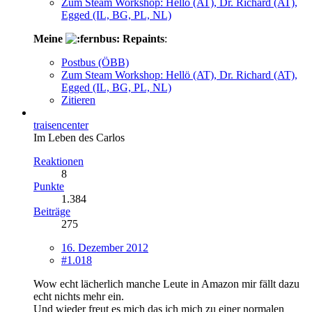
Zum Steam Workshop: Hellö (AT), Dr. Richard (AT),
Egged (IL, BG, PL, NL)
Meine
Repaints
:
Postbus (ÖBB)
Zum Steam Workshop: Hellö (AT), Dr. Richard (AT),
Egged (IL, BG, PL, NL)
Zitieren
traisencenter
Im Leben des Carlos
Reaktionen
8
Punkte
1.384
Beiträge
275
16. Dezember 2012
#1.018
Wow echt lächerlich manche Leute in Amazon mir fällt dazu
echt nichts mehr ein.
Und wieder freut es mich das ich mich zu einer normalen