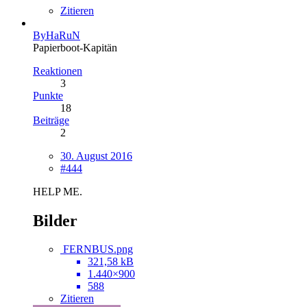
Zitieren
ByHaRuN
Papierboot-Kapitän
Reaktionen
3
Punkte
18
Beiträge
2
30. August 2016
#444
HELP ME.
Bilder
FERNBUS.png
321,58 kB
1.440×900
588
Zitieren