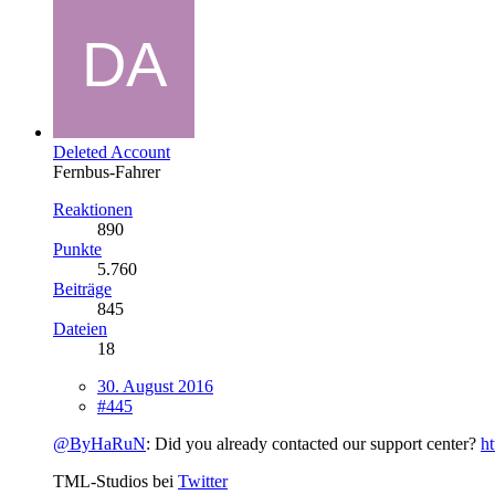
Deleted Account
Fernbus-Fahrer
Reaktionen
890
Punkte
5.760
Beiträge
845
Dateien
18
30. August 2016
#445
@ByHaRuN
: Did you already contacted our support center?
ht
TML-Studios bei
Twitter