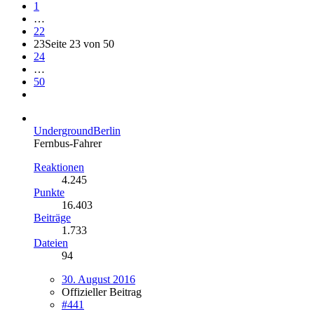
1
…
22
23
Seite 23 von 50
24
…
50
UndergroundBerlin
Fernbus-Fahrer
Reaktionen
4.245
Punkte
16.403
Beiträge
1.733
Dateien
94
30. August 2016
Offizieller Beitrag
#441