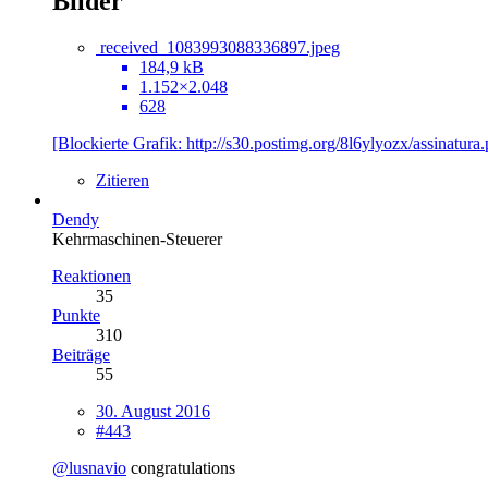
Bilder
received_1083993088336897.jpeg
184,9 kB
1.152×2.048
628
[Blockierte Grafik: http://s30.postimg.org/8l6ylyozx/assinatura
Zitieren
Dendy
Kehrmaschinen-Steuerer
Reaktionen
35
Punkte
310
Beiträge
55
30. August 2016
#443
@lusnavio
congratulations