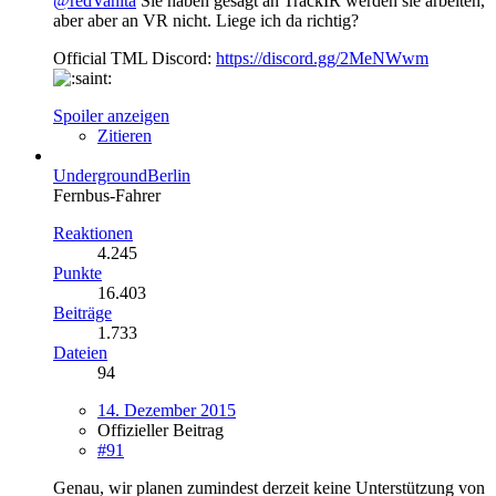
@redVanita
Sie haben gesagt an TrackIR werden sie arbeiten,
aber aber an VR nicht. Liege ich da richtig?
Official TML Discord:
https://discord.gg/2MeNWwm
Spoiler anzeigen
Zitieren
UndergroundBerlin
Fernbus-Fahrer
Reaktionen
4.245
Punkte
16.403
Beiträge
1.733
Dateien
94
14. Dezember 2015
Offizieller Beitrag
#91
Genau, wir planen zumindest derzeit keine Unterstützung von