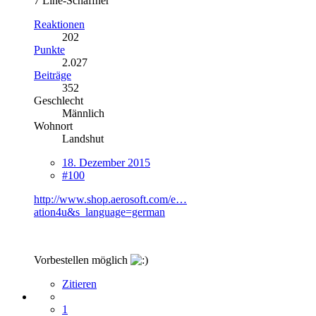
7 Line-Schaffner
Reaktionen
202
Punkte
2.027
Beiträge
352
Geschlecht
Männlich
Wohnort
Landshut
18. Dezember 2015
#100
http://www.shop.aerosoft.com/e…
ation4u&s_language=german
Vorbestellen möglich
Zitieren
1