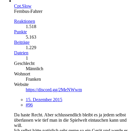
Cpt.Slow
Fernbus-Fahrer
Reaktionen
1.518
Punkte
5.163
Beiträge
1.229
Dateien
1
Geschlecht
Männlich
Wohnort
Franken
Website
https://discord.gg/2MeNWwm
15. Dezember 2015
#96
Da haste Recht. Aber schlussendlich bleibt es ja jedem selbst
überlassen wie tief man in die Spielwelt eintauchen kann und
will.
Ich selbst hätte natürlich sehr gerne so ein Gerät und werde es