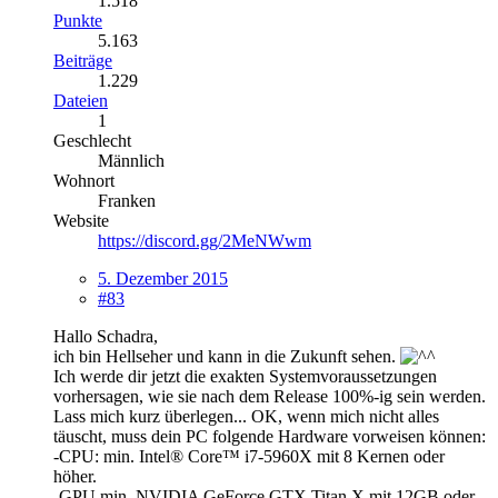
1.518
Punkte
5.163
Beiträge
1.229
Dateien
1
Geschlecht
Männlich
Wohnort
Franken
Website
https://discord.gg/2MeNWwm
5. Dezember 2015
#83
Hallo Schadra,
ich bin Hellseher und kann in die Zukunft sehen.
Ich werde dir jetzt die exakten Systemvoraussetzungen
vorhersagen, wie sie nach dem Release 100%-ig sein werden.
Lass mich kurz überlegen... OK, wenn mich nicht alles
täuscht, muss dein PC folgende Hardware vorweisen können:
-CPU: min. Intel® Core™ i7-5960X mit 8 Kernen oder
höher.
-GPU min. NVIDIA GeForce GTX Titan X mit 12GB oder