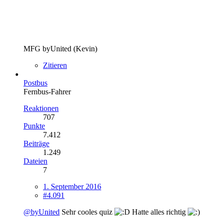
MFG byUnited (Kevin)
Zitieren
Postbus
Fernbus-Fahrer
Reaktionen
707
Punkte
7.412
Beiträge
1.249
Dateien
7
1. September 2016
#4.091
@byUnited
Sehr cooles quiz
Hatte alles richtig