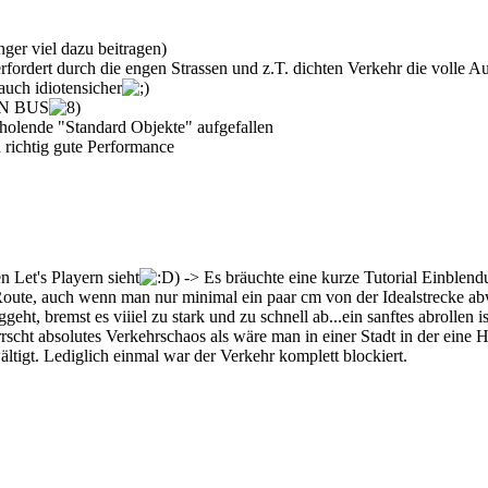
ger viel dazu beitragen)
erfordert durch die engen Strassen und z.T. dichten Verkehr die volle 
 auch idiotensicher
N BUS
holende "Standard Objekte" aufgefallen
richtig gute Performance
n Let's Playern sieht
) -> Es bräuchte eine kurze Tutorial Einblen
Route, auch wenn man nur minimal ein paar cm von der Idealstrecke a
 bremst es viiiel zu stark und zu schnell ab...ein sanftes abrollen is
rrscht absolutes Verkehrschaos als wäre man in einer Stadt in der eine
tigt. Lediglich einmal war der Verkehr komplett blockiert.