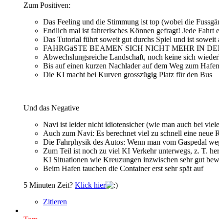
Zum Positiven:
Das Feeling und die Stimmung ist top (wobei die Fussgän
Endlich mal ist fahrerisches Können gefragt! Jede Fahrt 
Das Tutorial führt soweit gut durchs Spiel und ist soweit
FAHRGäSTE BEAMEN SICH NICHT MEHR IN DE
Abwechslungsreiche Landschaft, noch keine sich wieder
Bis auf einen kurzen Nachlader auf dem Weg zum Hafen 
Die KI macht bei Kurven grosszügig Platz für den Bus
Und das Negative
Navi ist leider nicht idiotensicher (wie man auch bei viele
Auch zum Navi: Es berechnet viel zu schnell eine neue 
Die Fahrphysik des Autos: Wenn man vom Gaspedal weggeht,
Zum Teil ist noch zu viel KI Verkehr unterwegs, z. T. he
KI Situationen wie Kreuzungen inzwischen sehr gut bewäl
Beim Hafen tauchen die Container erst sehr spät auf
5 Minuten Zeit?
Klick hier
Zitieren