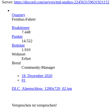
Server:
https://discord.com/servers/tml-studios-224563159631921152
Quarney
Fernbus-Fahrer
Reaktionen
7.448
Punkte
14.522
Beiträge
1.910
Wohnort
Erfurt
Beruf
Community-Manager
18. Dezember 2020
#1
DLC_Alpenschloss_1280x720_02.jpg
Versprochen ist versprochen!