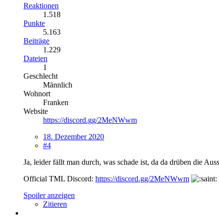
Reaktionen
1.518
Punkte
5.163
Beiträge
1.229
Dateien
1
Geschlecht
Männlich
Wohnort
Franken
Website
https://discord.gg/2MeNWwm
18. Dezember 2020
#4
Ja, leider fällt man durch, was schade ist, da da drüben die A
Official TML Discord:
https://discord.gg/2MeNWwm
Spoiler anzeigen
Zitieren