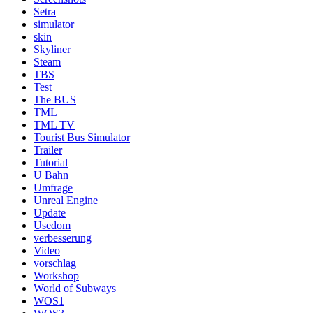
Setra
simulator
skin
Skyliner
Steam
TBS
Test
The BUS
TML
TML TV
Tourist Bus Simulator
Trailer
Tutorial
U Bahn
Umfrage
Unreal Engine
Update
Usedom
verbesserung
Video
vorschlag
Workshop
World of Subways
WOS1