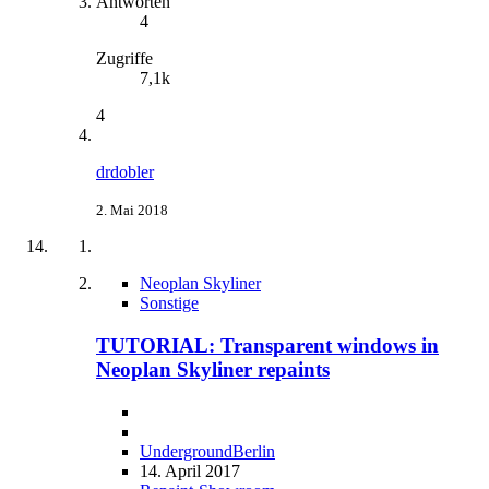
Antworten
4
Zugriffe
7,1k
4
drdobler
2. Mai 2018
Neoplan Skyliner
Sonstige
TUTORIAL: Transparent windows in
Neoplan Skyliner repaints
UndergroundBerlin
14. April 2017