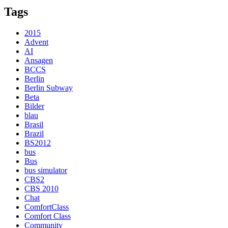
Tags
2015
Advent
AI
Ansagen
BCCS
Berlin
Berlin Subway
Beta
Bilder
blau
Brasil
Brazil
BS2012
bus
Bus
bus simulator
CBS2
CBS 2010
Chat
ComfortClass
Comfort Class
Community