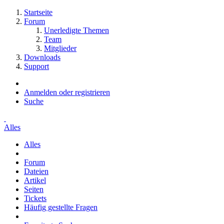
Startseite
Forum
Unerledigte Themen
Team
Mitglieder
Downloads
Support
Anmelden oder registrieren
Suche
Alles
Alles
Forum
Dateien
Artikel
Seiten
Tickets
Häufig gestellte Fragen