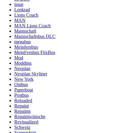
issue
Lenkrad
Lions Coach
MAN
MAN Lions Coach
Mannschaft
Mannschaftsbus DLC
megabus
Meinfernbus
MeinFernbus FlixBus
Mod
Modding
Neoplan
Neoplan Skyliner
New York
Onibus
Paperboat
Postbus
Reloaded
Repaint
Repaints
Repaintwünsche
Revisualized
Schweiz
Screenshots