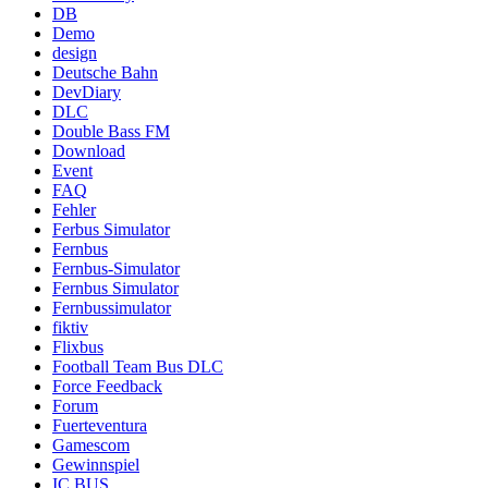
DB
Demo
design
Deutsche Bahn
DevDiary
DLC
Double Bass FM
Download
Event
FAQ
Fehler
Ferbus Simulator
Fernbus
Fernbus-Simulator
Fernbus Simulator
Fernbussimulator
fiktiv
Flixbus
Football Team Bus DLC
Force Feedback
Forum
Fuerteventura
Gamescom
Gewinnspiel
IC BUS