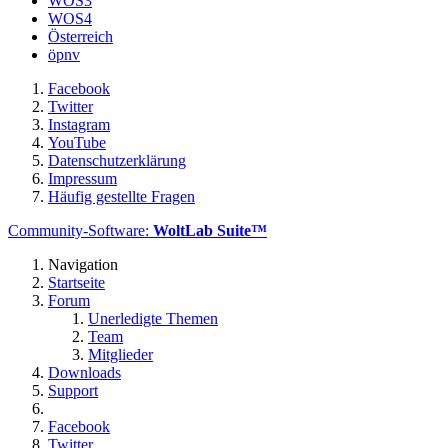
WOS3
WOS4
Österreich
öpnv
Facebook
Twitter
Instagram
YouTube
Datenschutzerklärung
Impressum
Häufig gestellte Fragen
Community-Software:
WoltLab Suite™
Navigation
Startseite
Forum
Unerledigte Themen
Team
Mitglieder
Downloads
Support
Facebook
Twitter