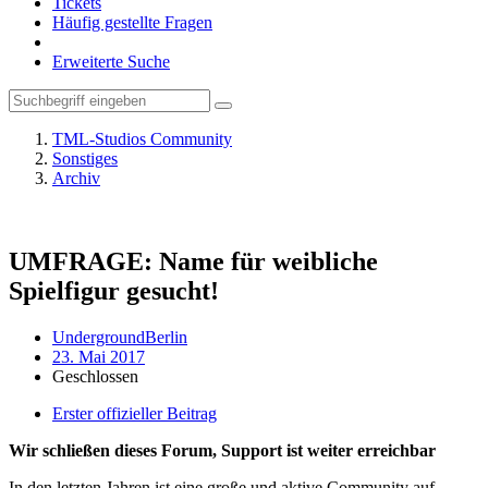
Tickets
Häufig gestellte Fragen
Erweiterte Suche
TML-Studios Community
Sonstiges
Archiv
UMFRAGE: Name für weibliche
Spielfigur gesucht!
UndergroundBerlin
23. Mai 2017
Geschlossen
Erster offizieller Beitrag
Wir schließen dieses Forum, Support ist weiter erreichbar
In den letzten Jahren ist eine große und aktive Community auf