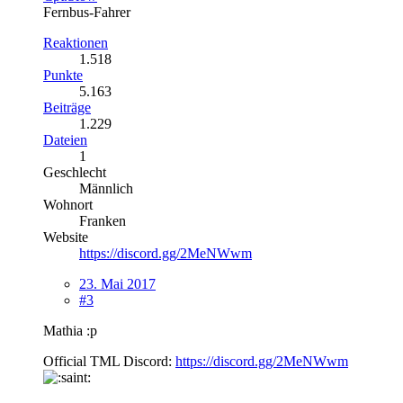
Fernbus-Fahrer
Reaktionen
1.518
Punkte
5.163
Beiträge
1.229
Dateien
1
Geschlecht
Männlich
Wohnort
Franken
Website
https://discord.gg/2MeNWwm
23. Mai 2017
#3
Mathia :p
Official TML Discord:
https://discord.gg/2MeNWwm