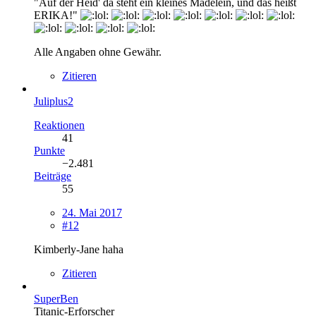
"Auf der Heid' da steht ein kleines Mädelein, und das heißt
ERIKA!"
Alle Angaben ohne Gewähr.
Zitieren
Juliplus2
Reaktionen
41
Punkte
−2.481
Beiträge
55
24. Mai 2017
#12
Kimberly-Jane haha
Zitieren
SuperBen
Titanic-Erforscher