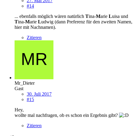
27. Mai 2017
#14
... ebenfalls möglich wären natürlich
T
ina-
M
arie
L
uisa und
T
ina-
M
arie
L
udwig (dann Preferenz für den zweiten Namen,
hier mit Nachnamen).
Zitieren
Mr_Dieter
Gast
30. Juli 2017
#15
Hey,
wollte mal nachfragen, ob es schon ein Ergebnis gibt?
Zitieren