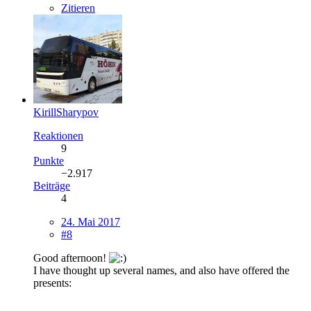
Zitieren
KirillSharypov
Reaktionen
9
Punkte
−2.917
Beiträge
4
24. Mai 2017
#8
Good afternoon!
I have thought up several names, and also have offered the
presents: