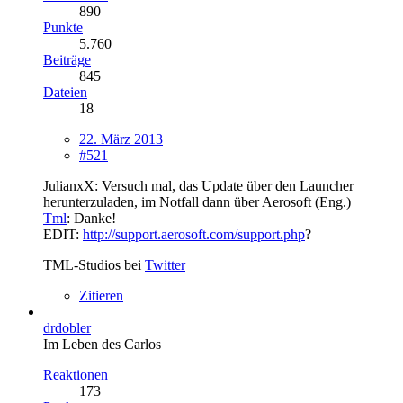
890
Punkte
5.760
Beiträge
845
Dateien
18
22. März 2013
#521
JulianxX: Versuch mal, das Update über den Launcher
herunterzuladen, im Notfall dann über Aerosoft (Eng.)
Tml
: Danke!
EDIT:
http://support.aerosoft.com/support.php
?
TML-Studios bei
Twitter
Zitieren
drdobler
Im Leben des Carlos
Reaktionen
173