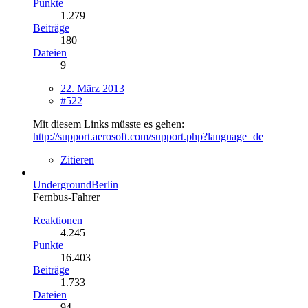
Punkte
1.279
Beiträge
180
Dateien
9
22. März 2013
#522
Mit diesem Links müsste es gehen:
http://support.aerosoft.com/support.php?language=de
Zitieren
UndergroundBerlin
Fernbus-Fahrer
Reaktionen
4.245
Punkte
16.403
Beiträge
1.733
Dateien
94