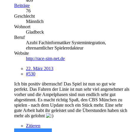
409
Beiträge
76
Geschlecht
Männlich
Wohnort
Gladbeck
Beruf
Azubi Fachinformatiker Systemintegration,
ehrenamtlicher Spieleredakteur
Website
http://race-sim-net.de
22. März 2013
#530
Ich bin positiv überrascht! Das Spiel ist nun so gut wie
perfekt. Das Fahren der Linie ist nun sehr viel angenehmer als
vorher und die Ampelphasen sind nun endlich sehr gut
abgestimmt. Es macht richtig Spaß, den CBS München zu
spielen - nach dem Update noch ein Stück mehr. Eine sehr
gute Arbeit habt ihr geleistet und die Überstunden haben sich
mehr als gelohnt
Zitieren