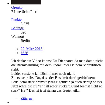
Grenko
7 Line-Schaffner
Punkte
3.235
Beiträge
620
Wohnort
Berlin
22. März 2013
#536
Ich denke ein Video kannst Du Dir sparen da man daran nicht
die Bremswirkung mit dem Pedal unter Deinem Schreibtisch
sieht.
Leider verstehe ich Dich immer noch nicht.
Zuerst schreibst Du, dass der Bus "mit durchgedrücktem
Pedal total stark bremst" (was eigentlcih ja auch richtig so ist)
Jetzt schreibst Du "er hält sofort ruckartig und bremst nicht so
stark" Hä ? Das ist jetzt genau das Gegenteil...
Zitieren