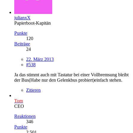
julianxX
Papierboot-Kapitän
Punkte
120
Beiträge
24
22. März 2013
#538
Ja das stimmt auch mit Tastatur bei einer Vollbremsung bleibt
der Bus(Habe nur den Gelenkbus probiert)einfach stehen.
Zitieren
Tom
CEO
Reaktionen
346
Punkte
2.501