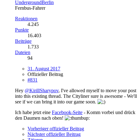
UndergroundBerlin
Fernbus-Fahrer
Reaktionen
4.245
Punkte
16.403
Beiträge
1.733
Dateien
94
31. August 2017
Offizieller Beitrag
#831
Hey
@KirillSharypov
, I've allowed myself to move your post
into this existing thread. The Cityliner sure is awesome - We'll
see if we can bring it into our game soon.
Ich habe jetzt eine
Facebook-Seite
- Komm vorbei und drück
den Daumen nach oben!
Vorheriger offizieller Beitrag
Nächster offizieller Beitrag
Zitieren