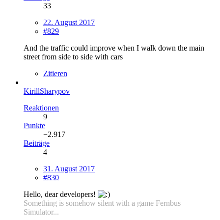
33
22. August 2017
#829
And the traffic could improve when I walk down the main
street from side to side with cars
Zitieren
KirillSharypov
Reaktionen
9
Punkte
−2.917
Beiträge
4
31. August 2017
#830
Hello, dear developers!
Something is somehow silent with a game Fernbus
Simulator...