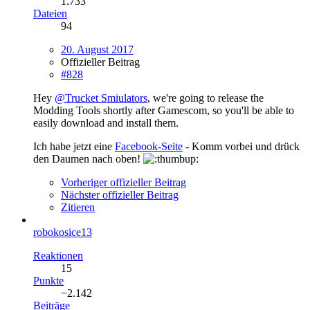
1.733
Dateien
94
20. August 2017
Offizieller Beitrag
#828
Hey
@Trucket Smiulators
, we're going to release the
Modding Tools shortly after Gamescom, so you'll be able to
easily download and install them.
Ich habe jetzt eine
Facebook-Seite
- Komm vorbei und drück
den Daumen nach oben!
Vorheriger offizieller Beitrag
Nächster offizieller Beitrag
Zitieren
robokosice13
Reaktionen
15
Punkte
−2.142
Beiträge