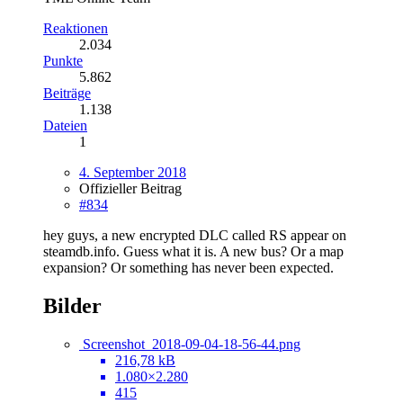
Reaktionen
2.034
Punkte
5.862
Beiträge
1.138
Dateien
1
4. September 2018
Offizieller Beitrag
#834
hey guys, a new encrypted DLC called RS appear on
steamdb.info. Guess what it is. A new bus? Or a map
expansion? Or something has never been expected.
Bilder
Screenshot_2018-09-04-18-56-44.png
216,78 kB
1.080×2.280
415