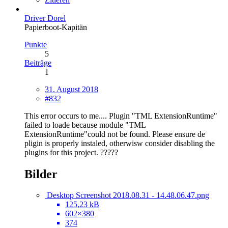
Driver Dorel
Papierboot-Kapitän
Punkte
5
Beiträge
1
31. August 2018
#832
This error occurs to me.... Plugin "TML ExtensionRuntime"
failed to loade because module "TML
ExtensionRuntime"could not be found. Please ensure de
pligin is properly instaled, otherwisw consider disabling the
plugins for this project. ?????
Bilder
Desktop Screenshot 2018.08.31 - 14.48.06.47.png
125,23 kB
602×380
374