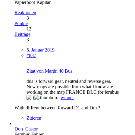
Papierboot-Kapitän
Reaktionen
3
Punkte
12
Beiträge
3
5. Januar 2019
#837
Zitat von Martin 40 Bus
this is forward gear, neutral and reverse gear.
New maps are possible from what I know are
working on the map FRANCE DLC for fernbus
winner
Wath diffrent between forward D1 and Dm ?
Zitieren
Don_Castor
Fernbus-Fahrer