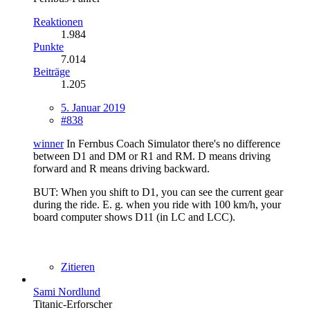
Reaktionen
1.984
Punkte
7.014
Beiträge
1.205
5. Januar 2019
#838
winner
In Fernbus Coach Simulator there's no difference
between D1 and DM or R1 and RM. D means driving
forward and R means driving backward.
BUT: When you shift to D1, you can see the current gear
during the ride. E. g. when you ride with 100 km/h, your
board computer shows D11 (in LC and LCC).
Zitieren
Sami Nordlund
Titanic-Erforscher