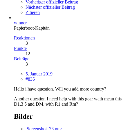
Vorheriger offizieller Beitrag
Nächster offizieller Beitrag
Zitieren
winner
Papierboot-Kapitän
Reaktionen
3
Punkte
12
Beiträge
3
5. Januar 2019
#835
Hello i have question. Will you add more country?
Another question I need help with this gear wath mean this
D1,3 5 and DM, with R1 and Rm?
Bilder
Screenshot_73.png