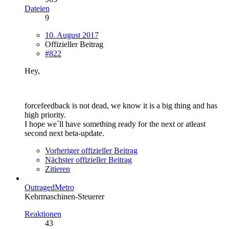
Dateien
9
10. August 2017
Offizieller Beitrag
#822
Hey,
forcefeedback is not dead, we know it is a big thing and has
high priority.
I hope we´ll have something ready for the next or atleast
second next beta-update.
Vorheriger offizieller Beitrag
Nächster offizieller Beitrag
Zitieren
OutragedMetro
Kehrmaschinen-Steuerer
Reaktionen
43