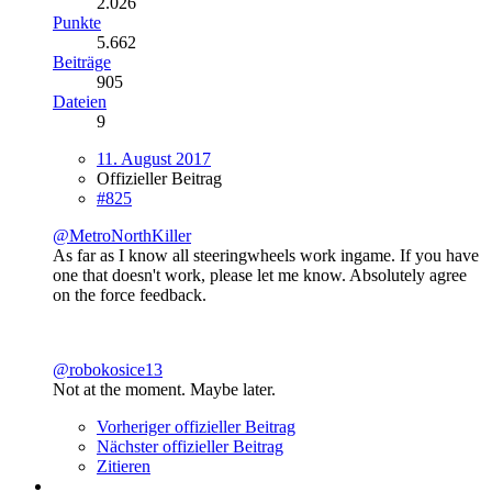
2.026
Punkte
5.662
Beiträge
905
Dateien
9
11. August 2017
Offizieller Beitrag
#825
@MetroNorthKiller
As far as I know all steeringwheels work ingame. If you have
one that doesn't work, please let me know. Absolutely agree
on the force feedback.
@robokosice13
Not at the moment. Maybe later.
Vorheriger offizieller Beitrag
Nächster offizieller Beitrag
Zitieren