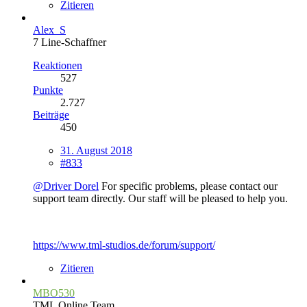
Zitieren
Alex_S
7 Line-Schaffner
Reaktionen
527
Punkte
2.727
Beiträge
450
31. August 2018
#833
@Driver Dorel
For specific problems, please contact our
support team directly. Our staff will be pleased to help you.
https://www.tml-studios.de/forum/support/
Zitieren
MBO530
TML Online Team