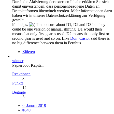
Durch die Aktivierung der externen Inhalte erklären Sie sich
damit einverstanden, dass personenbezogene Daten an
Drittplattformen übermittelt werden. Mehr Informationen dazu
haben wir in unserer Datenschutzerklärung zur Verfügung
gestellt.
if it helps.
I'm not sure about D1, D2 and D3 but they
could be one version of manual shifting. D1 would then
means that only first gear is used. D2 means that only first or
second gear is used and so on. Like
Don_Castor
said there is
no big difference between them in Fernbus.
Zitieren
winner
Papierboot-Kapitän
Reaktionen
3
Punkte
12
Beiträge
3
6. Januar 2019
#840