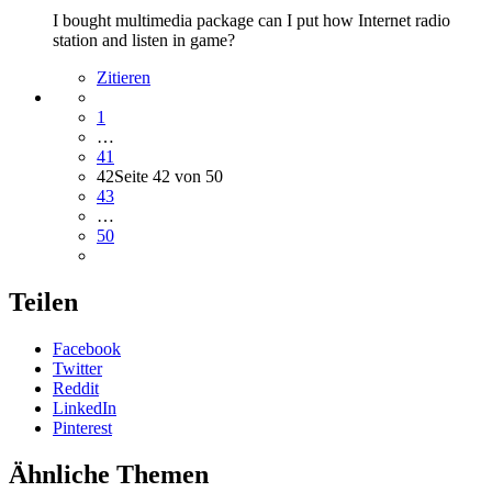
I bought multimedia package can I put how Internet radio
station and listen in game?
Zitieren
1
…
41
42
Seite 42 von 50
43
…
50
Teilen
Facebook
Twitter
Reddit
LinkedIn
Pinterest
Ähnliche Themen