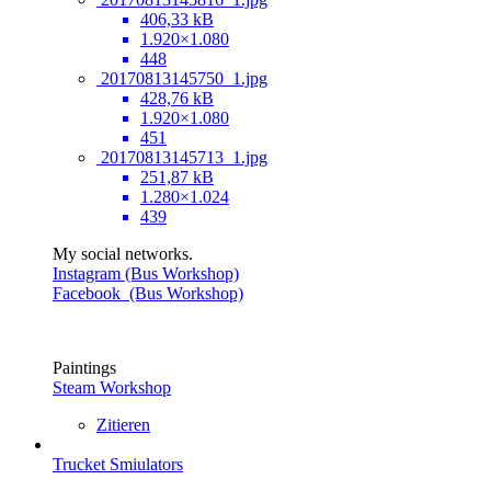
406,33 kB
1.920×1.080
448
20170813145750_1.jpg
428,76 kB
1.920×1.080
451
20170813145713_1.jpg
251,87 kB
1.280×1.024
439
My social networks.
Instagram (Bus Workshop)
Facebook (Bus Workshop)
Paintings
Steam Workshop
Zitieren
Trucket Smiulators