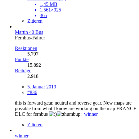
1,45 MB
1.561×925
365
Zitieren
Martin 40 Bus
Fernbus-Fahrer
Reaktionen
5.797
Punkte
15.892
Beiträge
2.918
5. Januar 2019
#836
this is forward gear, neutral and reverse gear. New maps are
possible from what I know are working on the map FRANCE
DLC for fernbus
winner
Zitieren
winner