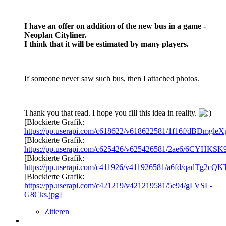
I have an offer on addition of the new bus in a game -
Neoplan Cityliner.
I think that it will be estimated by many players.
If someone never saw such bus, then I attached photos.
Thank you that read. I hope you fill this idea in reality.
[Blockierte Grafik:
https://pp.userapi.com/c618622/v618622581/1f16f/dBDmgleX
[Blockierte Grafik:
https://pp.userapi.com/c625426/v625426581/2ae6/6CYHKSK
[Blockierte Grafik:
https://pp.userapi.com/c411926/v411926581/a6fd/qadTg2cQ
[Blockierte Grafik:
https://pp.userapi.com/c421219/v421219581/5e94/gLVSL-
G8Cks.jpg
]
Zitieren