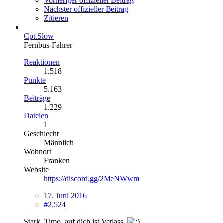
Vorheriger offizieller Beitrag
Nächster offizieller Beitrag
Zitieren
Cpt.Slow
Fernbus-Fahrer
Reaktionen
1.518
Punkte
5.163
Beiträge
1.229
Dateien
1
Geschlecht
Männlich
Wohnort
Franken
Website
https://discord.gg/2MeNWwm
17. Juni 2016
#2.524
Stark, Timo, auf dich ist Verlass.