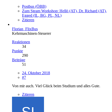
Postbus (ÖBB)
Zum Steam Workshop: Hellö (AT), Dr. Richard (AT),
Egged (IL, BG, PL, NL)
Zitieren
Florian_FlixBus
Kehrmaschinen-Steuerer
Reaktionen
34
Punkte
290
Beiträge
51
24. Oktober 2018
#7
Von mir auch. Viel Glück beim Studium und alles Gute.
Zitieren