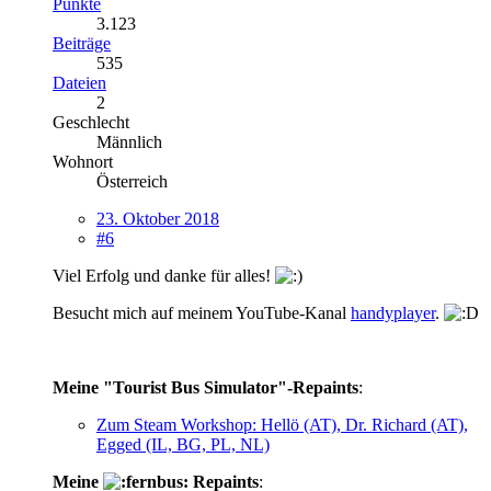
Punkte
3.123
Beiträge
535
Dateien
2
Geschlecht
Männlich
Wohnort
Österreich
23. Oktober 2018
#6
Viel Erfolg und danke für alles!
Besucht mich auf meinem YouTube-Kanal
handyplayer
.
Meine "Tourist Bus Simulator"-Repaints
:
Zum Steam Workshop: Hellö (AT), Dr. Richard (AT),
Egged (IL, BG, PL, NL)
Meine
Repaints
: