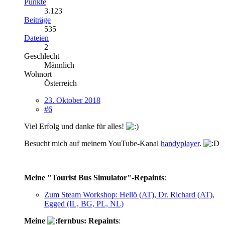
Punkte
3.123
Beiträge
535
Dateien
2
Geschlecht
Männlich
Wohnort
Österreich
23. Oktober 2018
#6
Viel Erfolg und danke für alles!
Besucht mich auf meinem YouTube-Kanal
handyplayer
.
Meine "Tourist Bus Simulator"-Repaints
:
Zum Steam Workshop: Hellö (AT), Dr. Richard (AT),
Egged (IL, BG, PL, NL)
Meine
Repaints
: