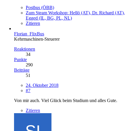
Postbus (ÖBB)
Zum Steam Workshop: Hellö (AT), Dr. Richard (AT),
Egged (IL, BG, PL, NL)
Zitieren
Florian_FlixBus
Kehrmaschinen-Steuerer
Reaktionen
34
Punkte
290
Beiträge
51
24. Oktober 2018
#7
Von mir auch. Viel Glück beim Studium und alles Gute.
Zitieren