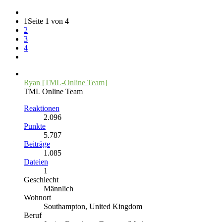
1
Seite 1 von 4
2
3
4
Ryan [TML-Online Team]
TML Online Team
Reaktionen
2.096
Punkte
5.787
Beiträge
1.085
Dateien
1
Geschlecht
Männlich
Wohnort
Southampton, United Kingdom
Beruf