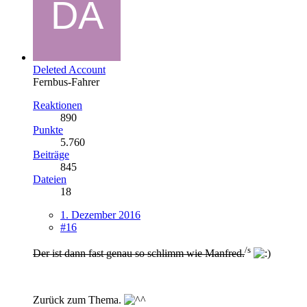
Deleted Account
Fernbus-Fahrer
Reaktionen
890
Punkte
5.760
Beiträge
845
Dateien
18
1. Dezember 2016
#16
/s
Der ist dann fast genau so schlimm wie Manfred.
Zurück zum Thema.