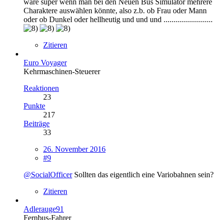
wäre super wenn man bei den Neuen Bus Simulator mehrere
Charaktere auswählen könnte, also z.b. ob Frau oder Mann
oder ob Dunkel oder hellheutig und und und .........................
Zitieren
Euro Voyager
Kehrmaschinen-Steuerer
Reaktionen
23
Punkte
217
Beiträge
33
26. November 2016
#9
@SocialOfficer
Sollten das eigentlich eine Variobahnen sein?
Zitieren
Adlerauge91
Fernbus-Fahrer