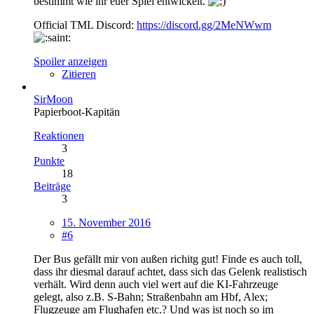
bestimmt wie ihr euer Spiel entwickelt.
Official TML Discord:
https://discord.gg/2MeNWwm
Spoiler anzeigen
Zitieren
SirMoon
Papierboot-Kapitän
Reaktionen
3
Punkte
18
Beiträge
3
15. November 2016
#6
Der Bus gefällt mir von außen richitg gut! Finde es auch toll,
dass ihr diesmal darauf achtet, dass sich das Gelenk realistisch
verhält. Wird denn auch viel wert auf die KI-Fahrzeuge
gelegt, also z.B. S-Bahn; Straßenbahn am Hbf, Alex;
Flugzeuge am Flughafen etc.? Und was ist noch so im