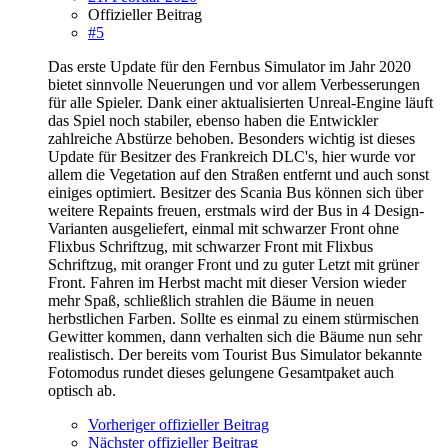
Offizieller Beitrag
#5
Das erste Update für den Fernbus Simulator im Jahr 2020
bietet sinnvolle Neuerungen und vor allem Verbesserungen
für alle Spieler. Dank einer aktualisierten Unreal-Engine läuft
das Spiel noch stabiler, ebenso haben die Entwickler
zahlreiche Abstürze behoben. Besonders wichtig ist dieses
Update für Besitzer des Frankreich DLC's, hier wurde vor
allem die Vegetation auf den Straßen entfernt und auch sonst
einiges optimiert. Besitzer des Scania Bus können sich über
weitere Repaints freuen, erstmals wird der Bus in 4 Design-
Varianten ausgeliefert, einmal mit schwarzer Front ohne
Flixbus Schriftzug, mit schwarzer Front mit Flixbus
Schriftzug, mit oranger Front und zu guter Letzt mit grüner
Front. Fahren im Herbst macht mit dieser Version wieder
mehr Spaß, schließlich strahlen die Bäume in neuen
herbstlichen Farben. Sollte es einmal zu einem stürmischen
Gewitter kommen, dann verhalten sich die Bäume nun sehr
realistisch. Der bereits vom Tourist Bus Simulator bekannte
Fotomodus rundet dieses gelungene Gesamtpaket auch
optisch ab.
Vorheriger offizieller Beitrag
Nächster offizieller Beitrag