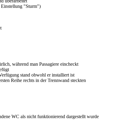
d überarbeitet
 Einstellung "Sturm")
t
ürlich, während man Passagiere eincheckt
efügt
erfügung stand obwohl er installiert ist
ersten Reihe rechts in der Trennwand steckten
ndene WC als nicht funktionierend dargestellt wurde