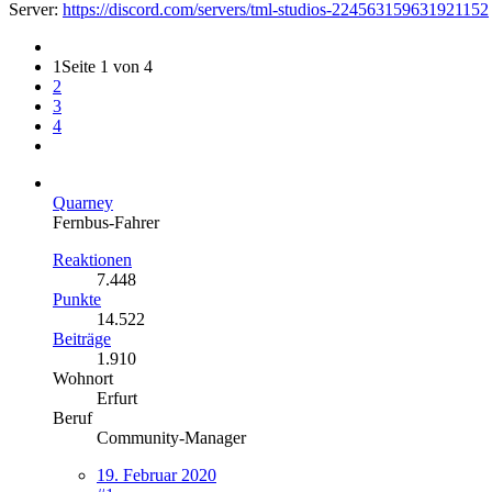
Server:
https://discord.com/servers/tml-studios-224563159631921152
1
Seite 1 von 4
2
3
4
Quarney
Fernbus-Fahrer
Reaktionen
7.448
Punkte
14.522
Beiträge
1.910
Wohnort
Erfurt
Beruf
Community-Manager
19. Februar 2020